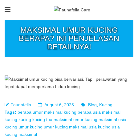
MAKSIMAL UMUR KUCING
BERAPA? INI PENJELASAN
DETAILNYA!
Faunafella
August 6, 2025
Blog
,
Kucing
Tags:
berapa umur maksimal kucing
berapa usia maksimal
kucing
kucing
kucing tua
maksimal umur kucing
maksimal usia
kucing
umur kucing
umur kucing maksimal
usia kucing
usia
kucing maksimal