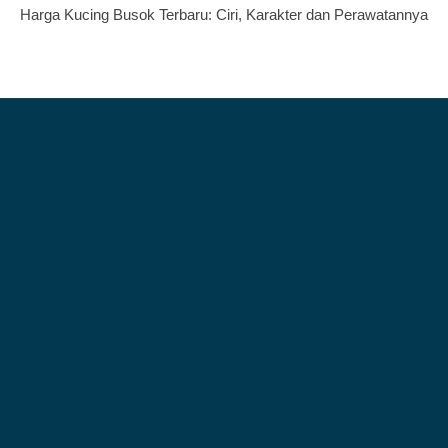
Harga Kucing Busok Terbaru: Ciri, Karakter dan Perawatannya