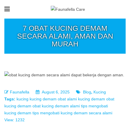
7 OBAT KUCING DEMAM
SECARA ALAMI, AMAN DAN
MURAH
Faunafella
August 6, 2025
Blog
,
Kucing
Tags:
kucing
kucing demam
obat alami kucing demam
obat
kucing demam
obat kucing demam alami
tips mengobati
kucing demam
tips mengobati kucing demam secara alami
View: 1232