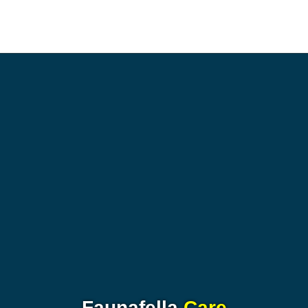
Faunafella
Care