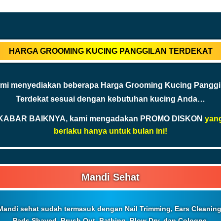
HARGA GROOMING KUCING PANGGILAN TERDEKAT
mi menyediakan beberapa Harga Grooming Kucing Panggi
Terdekat sesuai dengan kebutuhan kucing Anda…
KABAR BAIKNYA, kami mengadakan PROMO DISKON
yan
berlaku hanya untuk bulan ini!
Mandi Sehat
Mandi sehat sudah termasuk dengan Nail Trimming, Ears Cleaning
Pads Shaved, Brush Out, Bathing, Blow Dry, dan Cologne.