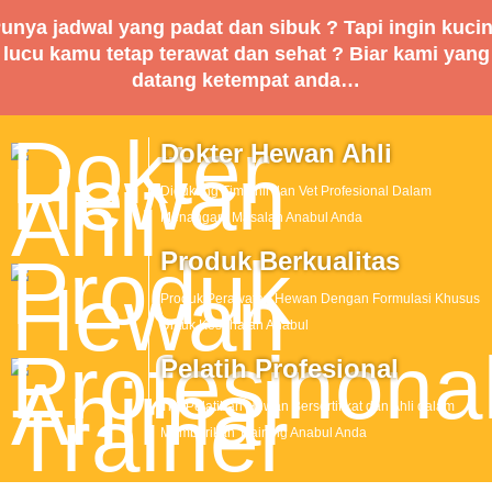
unya jadwal yang padat dan sibuk ? Tapi ingin kuci
lucu kamu tetap terawat dan sehat ? Biar kami yang
datang ketempat anda…
Dokter Hewan Ahli
Didukung Tim Ahli dan Vet Profesional Dalam
Menangani Masalah Anabul Anda
Produk Berkualitas
Produk Perawatan Hewan Dengan Formulasi Khusus
Untuk Kesehatan Anabul
Pelatih Profesional
Tim Pelatihan Hewan Bersertifikat dan Ahli dalam
Memberikan Training Anabul Anda