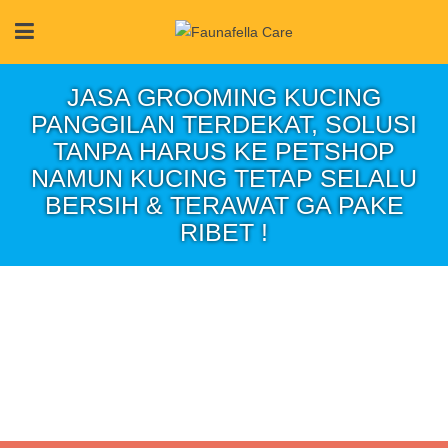
JASA GROOMING KUCING
PANGGILAN TERDEKAT, SOLUSI
TANPA HARUS KE PETSHOP
NAMUN KUCING TETAP SELALU
BERSIH & TERAWAT GA PAKE
RIBET !