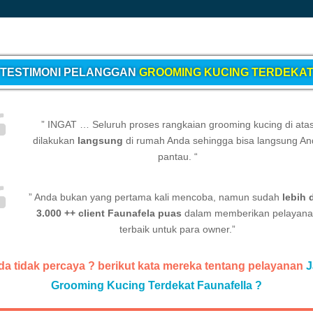
TESTIMONI PELANGGAN
GROOMING KUCING TERDEKA
” INGAT … Seluruh proses rangkaian grooming kucing di ata
dilakukan
langsung
di rumah Anda sehingga bisa langsung An
pantau. “
” Anda bukan yang pertama kali mencoba, namun sudah
lebih 
3.000 ++ client Faunafela puas
dalam memberikan pelayan
terbaik untuk para owner.”
a tidak percaya ? berikut kata mereka tentang pelayanan
J
Grooming Kucing Terdekat Faunafella ?