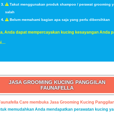
Takut menggunakan produk shampoo / perawat grooming 
salah
Belum memahami bagian apa saja yang perlu dibersihkan
a, Anda dapat mempercayakan kucing kesayangan Anda p
mi…
JASA GROOMING KUCING PANGGILAN
FAUNAFELLA
Faunafella Care membuka Jasa Grooming Kucing Panggilan
tuk memudahkan Anda mendapatkan perawatan kucing y