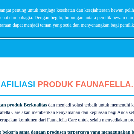
 sangat penting untuk menjaga kesehatan dan kesejahteraan hewan pe
sehat dan bahagia. Dengan begitu, hubungan antara pemilik hewan dan
haraan dapat menjadi teman yang setia dan menyenangkan bagi pemili
AFILIASI
PRODUK FAUNAFELLA.
an produk Berkualitas
dan menjadi solusi terbaik untuk memenuhi 
afella Care akan memberikan kenyamanan dan kepuasan bagi Anda seb
erupakan komitmen dari Faunafella Care untuk selalu menyediakan pro
e bekerja sama dengan produsen terpercaya yang menggunakan b