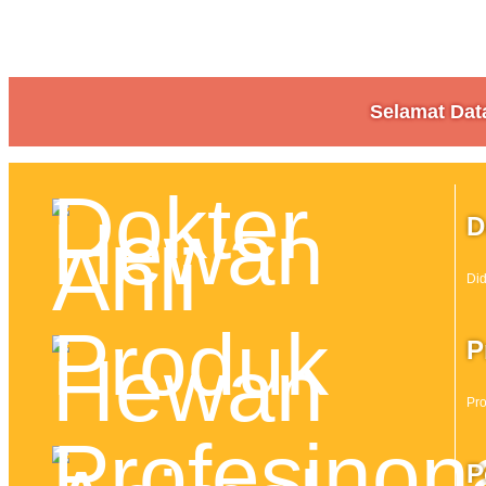
Selamat Dat
D
Did
P
Pr
P