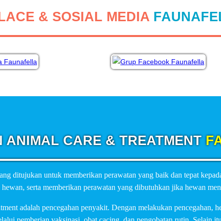
ACE & SOSIAL MEDIA
FAUNAFEL
 ANIMAL CARE & TREATMENT
FA
ng ditujukan untuk memberikan perawatan yang baik dan tepat kepada 
n hewan, serta memberikan perawatan yang dibutuhkan jika hewan me
eatment adalah pencegahan penyakit. Dengan melakukan pencegahan, hew
ui pemberian vaksinasi, obat cacing, dan pengobatan rutin. Selain i