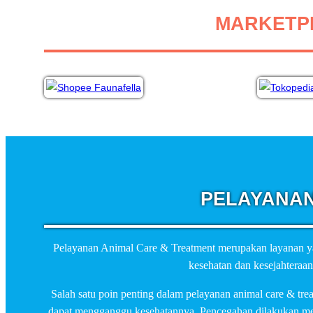
MARKETPL
PELAYANAN
Pelayanan Animal Care & Treatment merupakan layanan ya
kesehatan dan kesejahteraa
Salah satu poin penting dalam pelayanan animal care & tr
dapat mengganggu kesehatannya. Pencegahan dilakukan melal