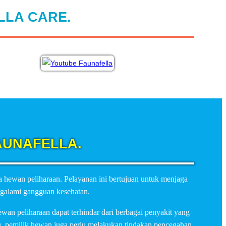
LA CARE.
UNAFELLA.
hewan peliharaan. Pelayanan ini bertujuan untuk menjaga
ngalami gangguan kesehatan.
an peliharaan dapat terhindar dari berbagai penyakit yang
tu, pemilik hewan juga perlu melakukan tindakan pencegahan