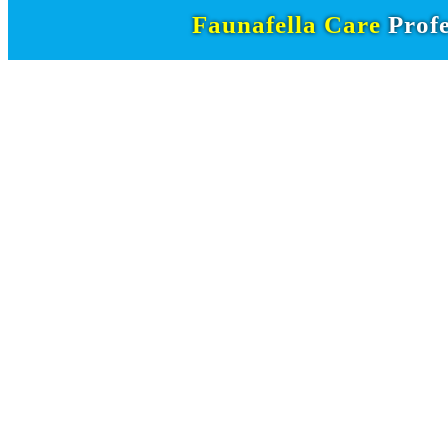
Faunafella Care
Profe