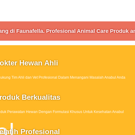
ang di Faunafella. Profesional Animal Care Produk a
okter Hewan Ahli
ukung Tim Ahli dan Vet Profesional Dalam Menangani Masalah Anabul Anda
roduk Berkualitas
oduk Perawatan Hewan Dengan Formulasi Khusus Untuk Kesehatan Anabul
elatih Profesional