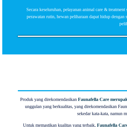
Secara keseluruhan, pelayanan animal care & treatment
perawatan rutin, hewan peliharaan dapat hidup dengan 
peli
Produk yang direkomendasikan
Faunafella Care merupak
unggulan yang berkualitas, yang direkomendasikan Faun
sekedar kata-kata, namun m
Untuk memastikan kualitas yang terbaik,
Faunafella Car