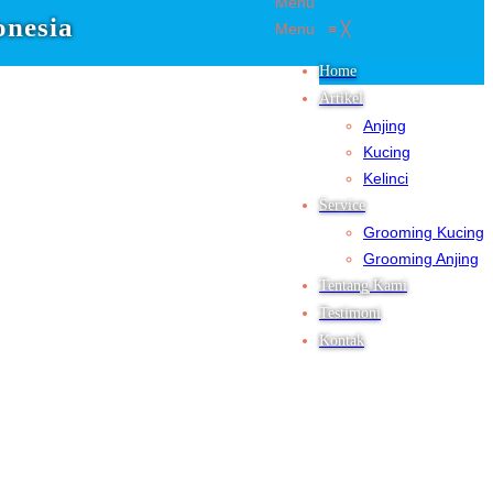
Menu
onesia
Menu
≡
╳
Home
Artikel
Anjing
Kucing
Kelinci
Service
Grooming Kucing
Grooming Anjing
Tentang Kami
Testimoni
Kontak