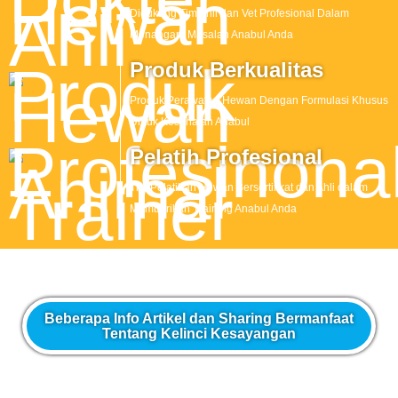
Didukung Tim Ahli dan Vet Profesional Dalam
Menangani Masalah Anabul Anda
Produk Berkualitas
Produk Perawatan Hewan Dengan Formulasi Khusus
Untuk Kesehatan Anabul
Pelatih Profesional
Tim Pelatihan Hewan Bersertifikat dan Ahli dalam
Memberikan Training Anabul Anda
Beberapa Info Artikel dan Sharing Bermanfaat
Tentang Kelinci Kesayangan