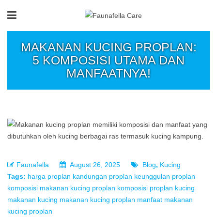
MAKANAN KUCING PROPLAN:
5 KOMPOSISI UTAMA DAN
MANFAATNYA!
Faunafella
August 26, 2025
Blog
,
Kucing
Tags:
harga proplan
kandungan proplan
keunggulan proplan
komposisi makanan kucing proplan
komposisi proplan
kucing
makanan kucing
makanan kucing proplan
manfaat makanan
kucing proplan