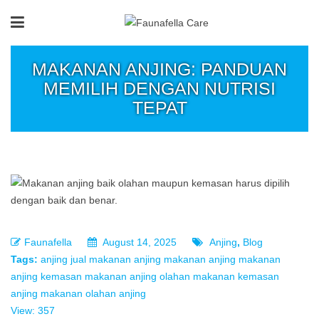
MAKANAN ANJING: PANDUAN
MEMILIH DENGAN NUTRISI
TEPAT
Faunafella
August 14, 2025
Anjing
,
Blog
Tags:
anjing
jual makanan anjing
makanan anjing
makanan
anjing kemasan
makanan anjing olahan
makanan kemasan
anjing
makanan olahan anjing
View: 357