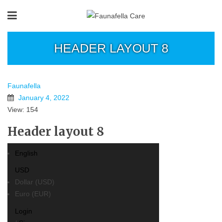
HEADER LAYOUT 8
Faunafella
January 4, 2022
View: 154
Header layout 8
English
USD
Dollar (USD)
Euro (EUR)
Login