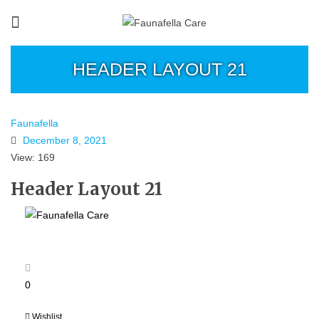
HEADER LAYOUT 21
Faunafella
December 8, 2021
View: 169
Header Layout 21
≡
MENU
0
Wishlist