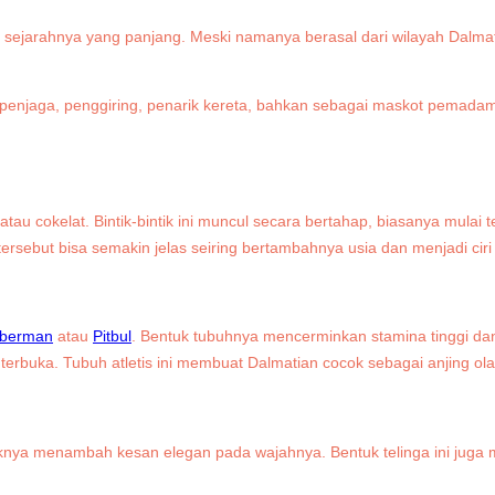
 sejarahnya yang panjang. Meski namanya berasal dari wilayah Dalmat
penjaga, penggiring, penarik kereta, bahkan sebagai maskot pemadam
au cokelat. Bintik-bintik ini muncul secara bertahap, biasanya mulai t
 tersebut bisa semakin jelas seiring bertambahnya usia dan menjadi cir
berman
atau
Pitbul
. Bentuk tubuhnya mencerminkan stamina tinggi dan 
g terbuka. Tubuh atletis ini membuat Dalmatian cocok sebagai anjing o
knya menambah kesan elegan pada wajahnya. Bentuk telinga ini juga m