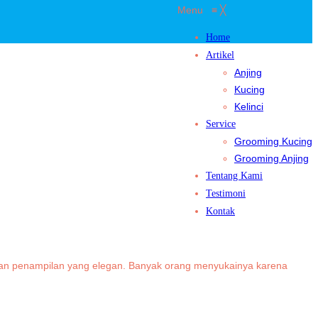
Menu
≡
╳
Home
Artikel
Anjing
Kucing
Kelinci
Service
Grooming Kucing
Grooming Anjing
Tentang Kami
Testimoni
Kontak
i dan penampilan yang elegan. Banyak orang menyukainya karena