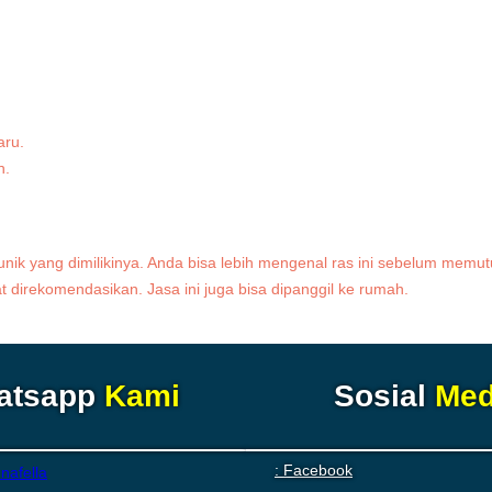
aru.
h.
 unik yang dimilikinya. Anda bisa lebih mengenal ras ini sebelum me
t direkomendasikan. Jasa ini juga bisa dipanggil ke rumah.
atsapp
Kami
Sosial
Med
: Facebook