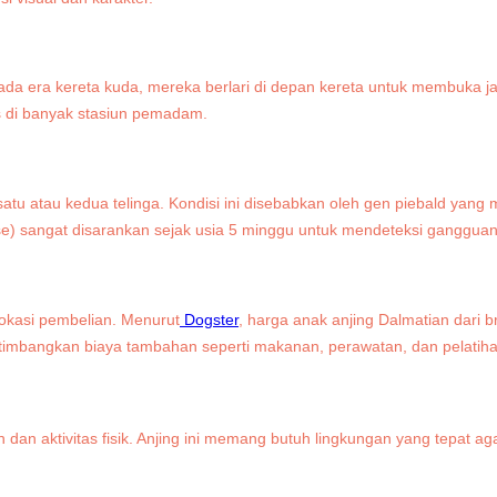
a era kereta kuda, mereka berlari di depan kereta untuk membuka jal
s di banyak stasiun pemadam.
u atau kedua telinga. Kondisi ini disebabkan oleh gen piebald yang 
) sangat disarankan sejak usia 5 minggu untuk mendeteksi gangguan 
lokasi pembelian. Menurut
Dogster
, harga anak anjing Dalmatian dari 
timbangkan biaya tambahan seperti makanan, perawatan, dan pelatihan
 aktivitas fisik. Anjing ini memang butuh lingkungan yang tepat agar