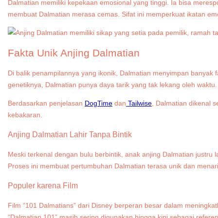
Dalmatian memiliki kepekaan emosional yang tinggi. Ia bisa meres
membuat Dalmatian merasa cemas. Sifat ini memperkuat ikatan emo
Fakta Unik Anjing Dalmatian
Di balik penampilannya yang ikonik, Dalmatian menyimpan banyak
genetiknya, Dalmatian punya daya tarik yang tak lekang oleh waktu
Berdasarkan penjelasan
DogTime
dan
Tailwise
, Dalmatian dikenal 
kebakaran.
Anjing Dalmatian Lahir Tanpa Bintik
Meski terkenal dengan bulu berbintik, anak anjing Dalmatian justru 
Proses ini membuat pertumbuhan Dalmatian terasa unik dan menarik 
Populer karena Film
Film “101 Dalmatians” dari Disney berperan besar dalam meningkatka
“Dalmatian 101” masih sering digunakan hingga kini sebagai referens