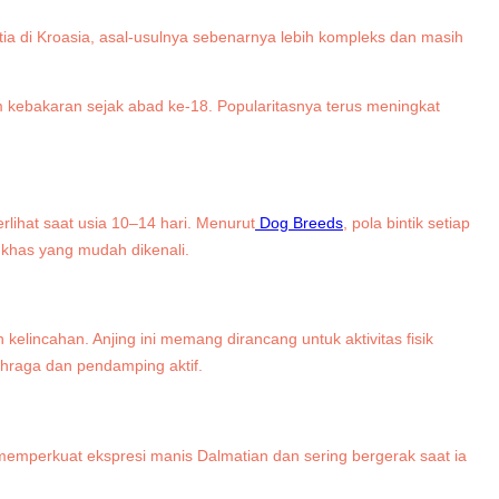
ia di Kroasia, asal-usulnya sebenarnya lebih kompleks dan masih
 kebakaran sejak abad ke-18. Popularitasnya terus meningkat
erlihat saat usia 10–14 hari. Menurut
Dog Breeds
, pola bintik setiap
i khas yang mudah dikenali.
kelincahan. Anjing ini memang dirancang untuk aktivitas fisik
lahraga dan pendamping aktif.
emperkuat ekspresi manis Dalmatian dan sering bergerak saat ia