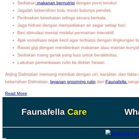
Sediakan
makanan bernutrisi
dengan porsi terukur.
Jagalah kebersihan bulu meski bulunya pendek.
Periksakan kesehatan telinga secara berkala.
Jaga hidrasi dengan menyediakan air segar setiap hari.
Beri stimulasi mental melalui permainan interaktif.
Ajak sosialisasi sejak kecil agar terbiasa dengan lingkungan b
Rawat gigi dengan memberikan makanan atau mainan kunya
Sediakan ruang gerak yang luas untuk beraktivitas.
Lakukan pemeriksaan rutin ke dokter hewan.
Anjing Dalmatian memang memikat dengan ciri, karakter, dan fakta
kebersihan Dalmatian,
layanan grooming rutin
dari
Faunafella
sanga
Read More
Faunafella
Care
Wh