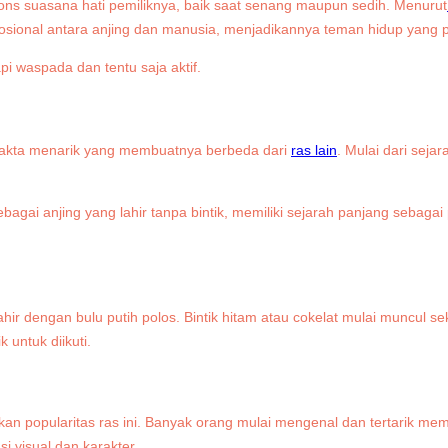
pons suasana hati pemiliknya, baik saat senang maupun sedih. Menurut
sional antara anjing dan manusia, menjadikannya teman hidup yang 
 fakta menarik yang membuatnya berbeda dari
ras lain
. Mulai dari sej
.
sebagai anjing yang lahir tanpa bintik, memiliki sejarah panjang seba
lahir dengan bulu putih polos. Bintik hitam atau cokelat mulai muncul 
untuk diikuti.
n popularitas ras ini. Banyak orang mulai mengenal dan tertarik meme
i visual dan karakter.