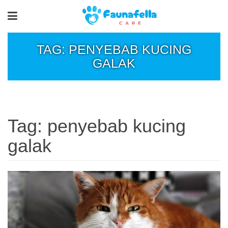
TAG: PENYEBAB KUCING
GALAK
Tag:
penyebab kucing
galak