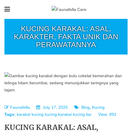
KUCING KARAKAL: ASAL,
KARAKTER, FAKTA UNIK DAN
PERAWATANNYA
Faunafella
July 17, 2025
Blog
,
Kucing
Tags:
karakal
kucing
kucing karakal
kucing liar
View: 891
KUCING KARAKAL: ASAL,