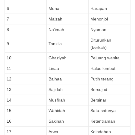
6
Muna
Harapan
7
Maizah
Menonjol
8
Na’imah
Nyaman
Diturunkan
9
Tanzila
(berkah)
10
Ghaziyah
Pejuang wanita
11
Linaa
Halus lembut
12
Baihaa
Putih terang
13
Sajidah
Bersujud
14
Musfirah
Bersinar
15
Wahidah
Satu-satunya
16
Sakinah
Ketentraman
17
Arwa
Keindahan