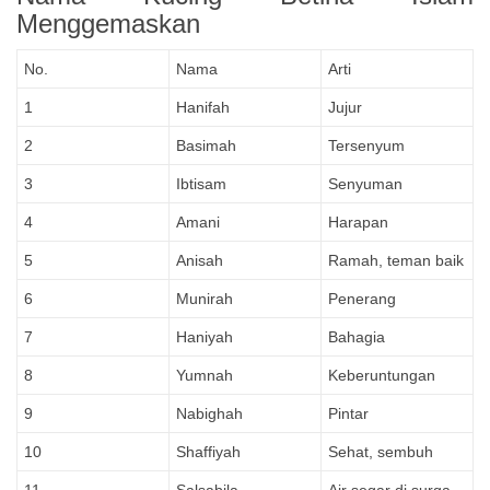
Menggemaskan
No.
Nama
Arti
1
Hanifah
Jujur
2
Basimah
Tersenyum
3
Ibtisam
Senyuman
4
Amani
Harapan
5
Anisah
Ramah, teman baik
6
Munirah
Penerang
7
Haniyah
Bahagia
8
Yumnah
Keberuntungan
9
Nabighah
Pintar
10
Shaffiyah
Sehat, sembuh
11
Salsabila
Air segar di surga