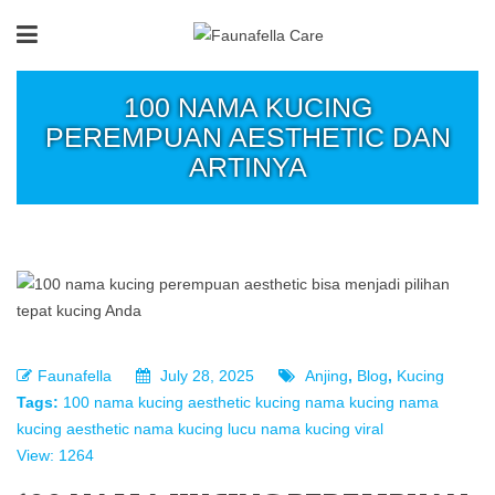
100 NAMA KUCING
PEREMPUAN AESTHETIC DAN
ARTINYA
Faunafella
July 28, 2025
Anjing
,
Blog
,
Kucing
Tags:
100 nama kucing aesthetic
kucing
nama kucing
nama
kucing aesthetic
nama kucing lucu
nama kucing viral
View: 1264