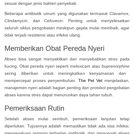
sesuai dengan jenis bakteri penyebab.
Beberapa antibiotik umum yang digunakan termasuk
Clavamox
,
Clindamycin
, dan
Cefovecin
. Penting untuk menyelesaikan
seluruh siklus pengobatan meskipun gejala mulai membaik, agar
tidak terjadi resistensi atau infeksi ulang.
Memberikan Obat Pereda Nyeri
Abses bisa sangat menyakitkan dan menyebabkan stres pada
kucing. Obat pereda nyeri seperti
meloxicam
atau
buprenorphine
sering diberikan untuk meningkatkan kenyamanan dan
mempercepat proses penyembuhan.
The Pet Vet
menjelaskan,
manajemen nyeri adalah bagian penting dari protokol pengobatan
abses karena stres dapat menurunkan daya tahan tubuh.
Pemeriksaan Rutin
Setelah abses mulai sembuh, pemeriksaan lanjutan tetap
diperlukan. Tujuannya adalah memastikan tidak ada sisa infeksi,
mengevaluasi respons terhadap antibiotik, dan mencegah abses