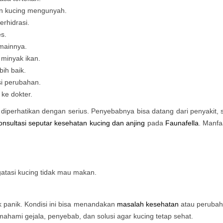
n kucing mengunyah.
erhidrasi.
s.
mainnya.
 minyak ikan.
ih baik.
si perubahan.
ke dokter.
diperhatikan dengan serius. Penyebabnya bisa datang dari penyakit, st
onsultasi seputar kesehatan kucing dan anjing
pada
Faunafella
. Manf
 panik. Kondisi ini bisa menandakan
masalah kesehatan
atau perubaha
mahami gejala, penyebab, dan solusi agar kucing tetap sehat.