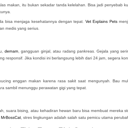
as makan, itu bukan sekadar tanda kelelahan. Bisa jadi penyebab ku
akunya.
nda bisa menjaga kesehatannya dengan tepat.
Vet Explains Pets
menje
uan medis yang serius.
lu,
demam
, gangguan ginjal, atau radang pankreas. Gejala yang seri
g responsif. Jika kondisi ini berlangsung lebih dari 24 jam, segera ko
kucing enggan makan karena rasa sakit saat mengunyah. Bau mulut 
ra sambil menunggu perawatan gigi yang tepat.
h, suara bising, atau kehadiran hewan baru bisa membuat mereka stres
MrBossCat
, stres lingkungan adalah salah satu pemicu utama peruba