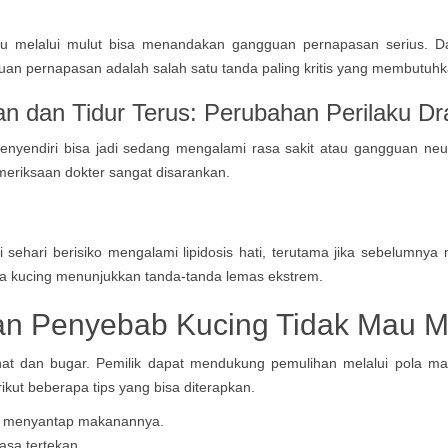
u melalui mulut bisa menandakan gangguan pernapasan serius. Dala
uan pernapasan adalah salah satu tanda paling kritis yang membutu
 dan Tidur Terus: Perubahan Perilaku Dra
menyendiri bisa jadi sedang mengalami rasa sakit atau gangguan neu
meriksaan dokter sangat disarankan.
sehari berisiko mengalami lipidosis hati, terutama jika sebelumnya 
a kucing menunjukkan tanda-tanda lemas ekstrem.
n Penyebab Kucing Tidak Mau Ma
at dan bugar. Pemilik dapat mendukung pemulihan melalui pola mak
ikut beberapa tips yang bisa diterapkan.
rik menyantap makanannya.
asa tertekan.