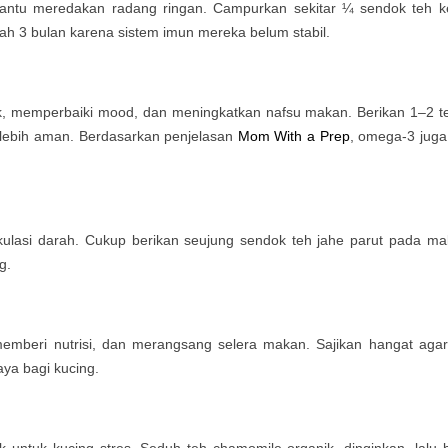
ntu meredakan radang ringan. Campurkan sekitar ¼ sendok teh k
ah 3 bulan karena sistem imun mereka belum stabil.
 memperbaiki mood, dan meningkatkan nafsu makan. Berikan 1–2 tet
 lebih aman. Berdasarkan penjelasan
Mom With a Prep
, omega-3 jug
lasi darah. Cukup berikan seujung sendok teh jahe parut pada mak
g.
emberi nutrisi, dan merangsang selera makan. Sajikan hangat aga
ya bagi kucing.
 untuk kucing stres. Seduh teh chamomile organik, dinginkan, lalu