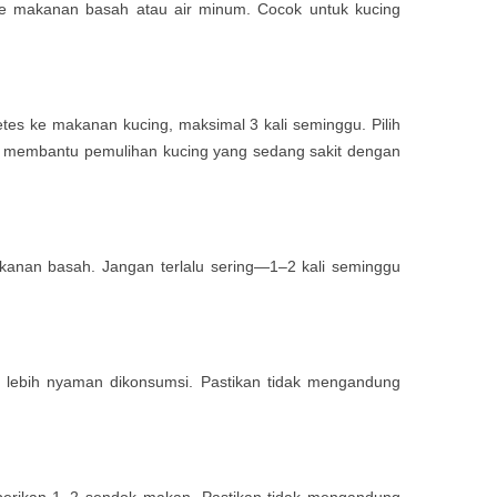
e makanan basah atau air minum. Cocok untuk kucing
es ke makanan kucing, maksimal 3 kali seminggu. Pilih
a membantu pemulihan kucing yang sedang sakit dengan
anan basah. Jangan terlalu sering—1–2 kali seminggu
r lebih nyaman dikonsumsi. Pastikan tidak mengandung
 berikan 1–2 sendok makan. Pastikan tidak mengandung