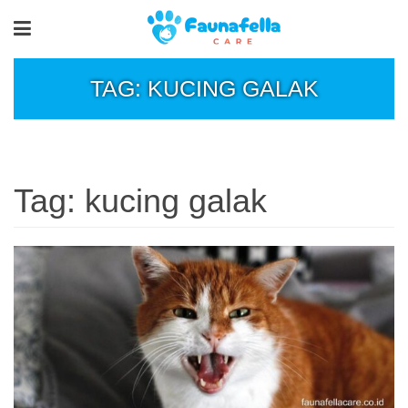
TAG: KUCING GALAK
Tag:
kucing galak