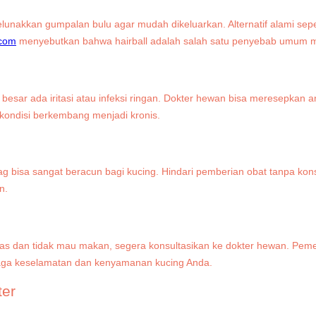
unakkan gumpalan bulu agar mudah dikeluarkan. Alternatif alami seperti
.com
menyebutkan bahwa hairball adalah salah satu penyebab umum mu
esar ada iritasi atau infeksi ringan. Dokter hewan bisa meresepkan ant
ndisi berkembang menjadi kronis.
g bisa sangat beracun bagi kucing. Hindari pemberian obat tanpa kons
n.
ti lemas dan tidak mau makan, segera konsultasikan ke dokter hewan
jaga keselamatan dan kenyamanan kucing Anda.
ter