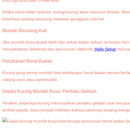
Kucing Lesu dan Tidak Aktif
Ketika tubuh tidak nyaman, energi kucing akan menurun drastis. M
tubuhnya sedang berjuang melawan gangguan internal.
Muntah Berulang Kali
Jika muntah busa terjadi lebih dari sekali dalam sehari, ini bukan hal
menyebabkan dehidrasi dan penurunan elektrolit.
Hello Sehat
menyara
Perubahan Berat Badan
Kucing yang sering muntah bisa kehilangan berat badan secara bertaha
radang usus atau pankreatitis.
Gejala Kucing Muntah Busa: Perilaku Gelisah
Terakhir, beberapa kucing menunjukkan perilaku gelisah saat meras
terlihat sepele, bisa menjadi indikator bahwa tubuhnya sedang menga