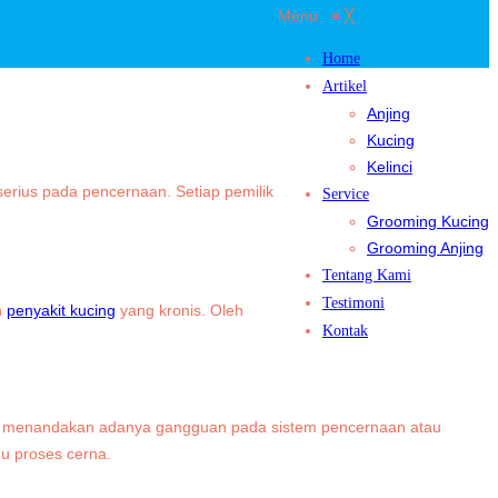
Menu
≡
╳
Home
Artikel
Anjing
Kucing
Kelinci
erius pada pencernaan. Setiap pemilik
Service
Grooming Kucing
Grooming Anjing
Tentang Kami
Testimoni
n
penyakit kucing
yang kronis. Oleh
Kontak
 Ini menandakan adanya gangguan pada sistem pencernaan atau
gu proses cerna.