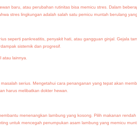
wan baru, atau perubahan rutinitas bisa memicu stres. Dalam bebera
wa stres lingkungan adalah salah satu pemicu muntah berulang yang 
ius seperti pankreatitis, penyakit hati, atau gangguan ginjal. Gejal
dampak sistemik dan progresif.
tau masalah serius. Mengetahui cara penanganan yang tepat akan me
pan harus melibatkan dokter hewan.
 membantu menenangkan lambung yang kosong. Pilih makanan rendah l
 penting untuk mencegah penumpukan asam lambung yang memicu munt