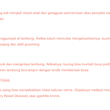
ing kali menjadi sinyal awal dari gangguan pencernaan atau penyaki
an.
menggumpal di lambung. Ketika tubuh mencoba mengeluarkannya, kucin
jang dan aktif grooming.
k dan mengiritasi lambung. Akibatnya, kucing bisa muntah busa puti
cairan lambung bercampur dengan lendir membentuk busa.
g Usus
asing bisa menyebabkan iritasi saluran cerna. Gejalanya meliputi mun
y Bowel Disease) atau gastritis kronis.