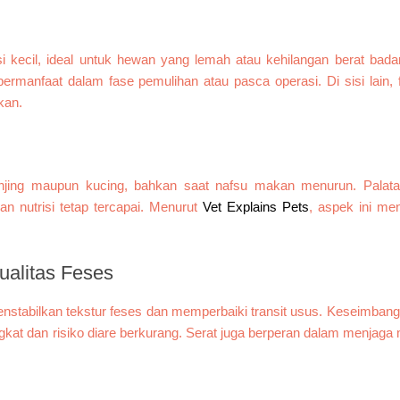
i kecil, ideal untuk hewan yang lemah atau kehilangan berat bada
anfaat dalam fase pemulihan atau pasca operasi. Di sisi lain, f
kan.
njing maupun kucing, bahkan saat nafsu makan menurun. Palatabil
 nutrisi tetap tercapai. Menurut
Vet Explains Pets
, aspek ini men
ualitas Feses
enstabilkan tekstur feses dan memperbaiki transit usus. Keseimban
kat dan risiko diare berkurang. Serat juga berperan dalam menjaga 