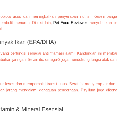
obiota usus dan meningkatkan penyerapan nutrisi. Keseimbang
embelit menurun. Di sisi lain,
Pet Food Reviewer
menyebutkan b
i.
inyak Ikan (EPA/DHA)
ng berfungsi sebagai antiinflamasi alami. Kandungan ini memba
han jaringan. Selain itu, omega-3 juga mendukung fungsi otak dan
ur feses dan memperbaiki transit usus. Serat ini menyerap air da
an jarang mengalami gangguan pencernaan. Psyllium juga dikenal
itamin & Mineral Esensial