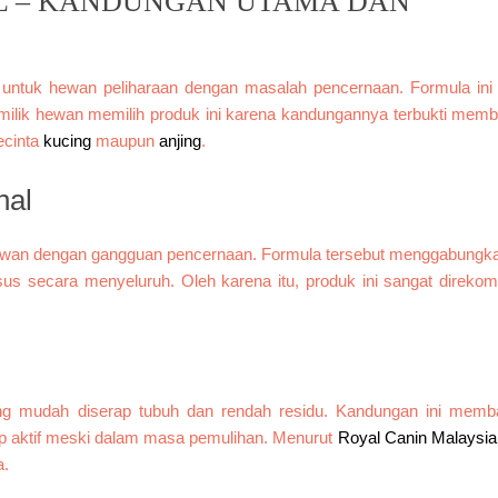
AL – KANDUNGAN UTAMA DAN
us untuk hewan peliharaan dengan masalah pencernaan. Formula ini
pemilik hewan memilih produk ini karena kandungannya terbukti mem
ecinta
kucing
maupun
anjing
.
nal
k hewan dengan gangguan pencernaan. Formula tersebut menggabung
us secara menyeluruh. Oleh karena itu, produk ini sangat direko
ang mudah diserap tubuh dan rendah residu. Kandungan ini memb
ap aktif meski dalam masa pemulihan. Menurut
Royal Canin Malaysia
a.