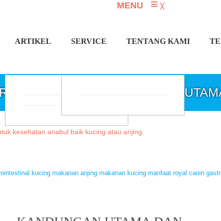
≡
MENU
╳
ARTIKEL
SERVICE
TENTANG KAMI
TE
TROINTESTINAL – KANDUNGAN UTAM
ointestinal
kucing
makanan anjing
makanan kucing
manfaat royal canin gastr