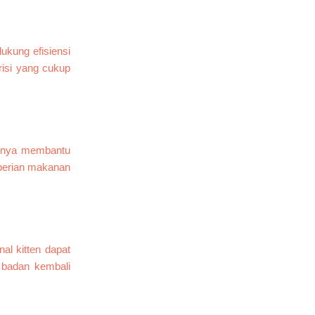
kung efisiensi
risi yang cukup
kapnya membantu
mberian makanan
al kitten dapat
 badan kembali