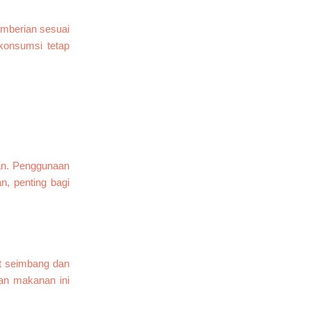
emberian sesuai
konsumsi tetap
an. Penggunaan
n, penting bagi
at seimbang dan
an makanan ini