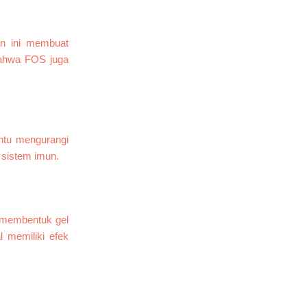
an ini membuat
ahwa FOS juga
ntu mengurangi
 sistem imun.
n membentuk gel
 memiliki efek