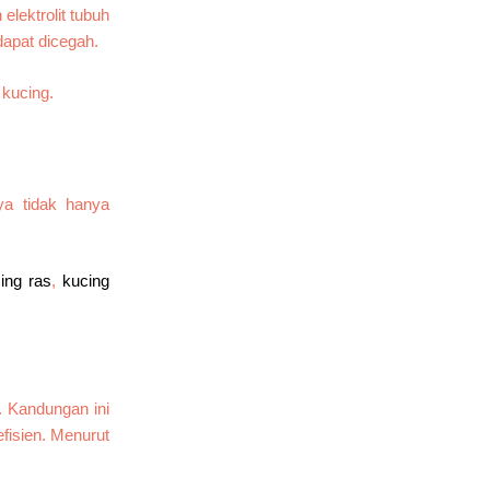
lektrolit tubuh
dapat dicegah.
ya tidak hanya
ing ras
,
kucing
. Kandungan ini
fisien. Menurut