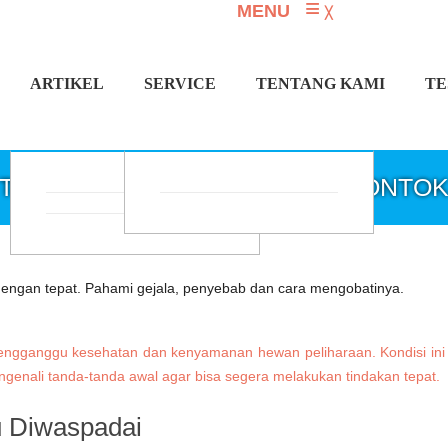
≡
MENU
╳
ARTIKEL
SERVICE
TENTANG KAMI
TE
TAG: GEJALA BULU KUCING RONTO
engganggu kesehatan dan kenyamanan hewan peliharaan. Kondisi ini da
mengenali tanda-tanda awal agar bisa segera melakukan tindakan tepat.
u Diwaspadai