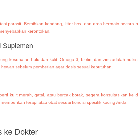
estasi parasit. Bersihkan kandang, litter box, dan area bermain seca
 menyebabkan kerontokan.
si Suplemen
kesehatan bulu dan kulit. Omega-3, biotin, dan zinc adalah nutri
ter hewan sebelum pemberian agar dosis sesuai kebutuhan.
eperti kulit merah, gatal, atau bercak botak, segera konsultasikan 
 memberikan terapi atau obat sesuai kondisi spesifik kucing Anda.
 ke Dokter