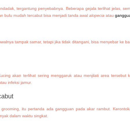
endadak, tergantung penyebabnya. Beberapa gejala terlihat jelas, se
 dan bulu mudah tercabut bisa menjadi tanda awal
alopecia
atau
gangguan
Awalnya tampak samar, tetapi jika tidak ditangani, bisa menyebar ke bagi
ucing akan terlihat sering menggaruk atau menjilati area tersebut
tau infeksi jamur.
cabut
 grooming, itu pertanda ada gangguan pada akar rambut. Kerontokan 
anyak dalam waktu singkat.