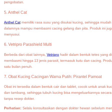
pengobatan.
5. Anthel Cat
Anthel Cat
memiliki rasa susu yang disukai kucing, sehingga mudah
dalamnya mampu membasmi cacing gelang dan pita. Produk ini juga t
menyusui.
6. Vetripro Parashield Multi
Berbeda dari obat lainnya,
Vetripro
hadir dalam bentuk tetes yang d
membasmi hingga 13 jenis parasit, termasuk kutu dan cacing. Pro
satu bulan penuh.
7.
Obat Kucing Cacingan Warna Putih:
Pirantel Pamoat
Obat ini tersedia dalam bentuk cair dan tablet, cocok untuk anak k
dan tambang, sehingga tubuh kucing bisa mengeluarkannya secara ala
tanpa resep dokter.
Perhatian:
Selalu konsultasikan dengan dokter hewan sebelum membe