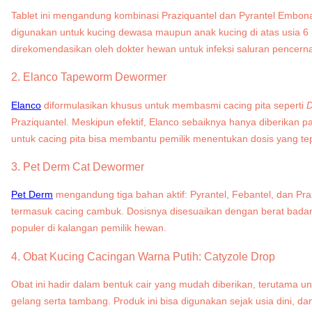
Tablet ini mengandung kombinasi Praziquantel dan Pyrantel Embona
digunakan untuk kucing dewasa maupun anak kucing di atas usia 6 
direkomendasikan oleh dokter hewan untuk infeksi saluran pencern
2. Elanco Tapeworm Dewormer
Elanco
diformulasikan khusus untuk membasmi cacing pita seperti
D
Praziquantel. Meskipun efektif, Elanco sebaiknya hanya diberikan p
untuk cacing pita bisa membantu pemilik menentukan dosis yang te
3. Pet Derm Cat Dewormer
Pet Derm
mengandung tiga bahan aktif: Pyrantel, Febantel, dan Pr
termasuk cacing cambuk. Dosisnya disesuaikan dengan berat badan 
populer di kalangan pemilik hewan.
4. Obat Kucing Cacingan Warna Putih: Catyzole Drop
Obat ini hadir dalam bentuk cair yang mudah diberikan, terutama u
gelang serta tambang. Produk ini bisa digunakan sejak usia dini