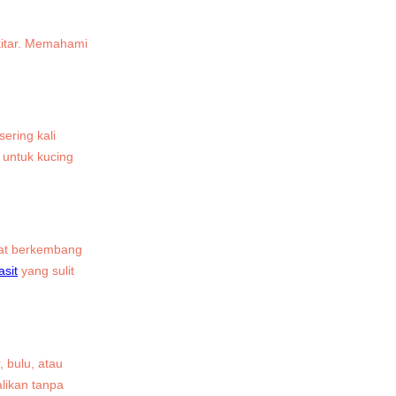
kitar. Memahami
ering kali
 untuk kucing
mpat berkembang
asit
yang sulit
, bulu, atau
alikan tanpa