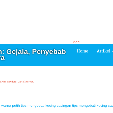
Artikel
Service
Tentang Kami
Testimoni
Menu
: Gejala, Penyebab
Home
Artikel
ya
 warna putih
tips mengobati kucing cacingan
tips mengobati kucing ca