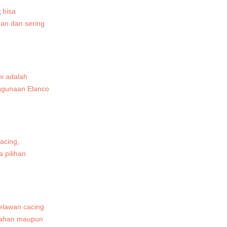
t
bisa
man dan sering
ni adalah
nggunaan Elanco
acing,
 pilihan
elawan cacing
egahan maupun