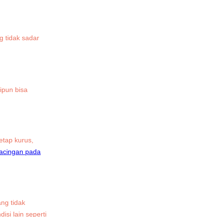
g tidak sadar
ipun bisa
etap kurus,
acingan pada
ng tidak
si lain seperti