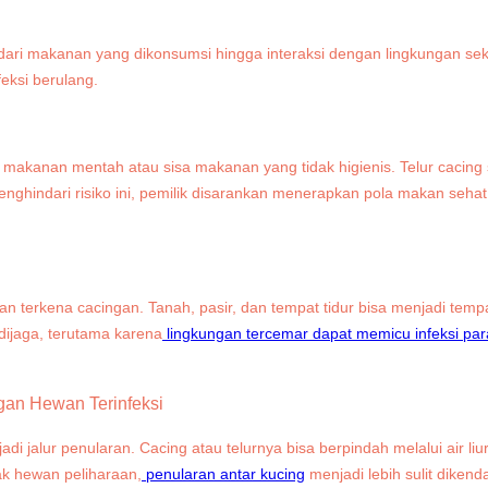
i dari makanan yang dikonsumsi hingga interaksi dengan lingkungan se
eksi berulang.
makanan mentah atau sisa makanan yang tidak higienis. Telur cacing s
ghindari risiko ini, pemilik disarankan menerapkan pola makan sehat
ntan terkena cacingan. Tanah, pasir, dan tempat tidur bisa menjadi te
dijaga, terutama karena
lingkungan tercemar dapat memicu infeksi par
ngan Hewan Terinfeksi
 jalur penularan. Cacing atau telurnya bisa berpindah melalui air liur
k hewan peliharaan,
penularan antar kucing
menjadi lebih sulit dikend