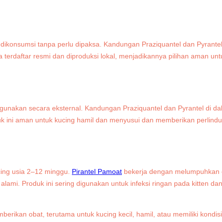
 dikonsumsi tanpa perlu dipaksa. Kandungan Praziquantel dan Pyrante
erdaftar resmi dan diproduksi lokal, menjadikannya pilihan aman unt
igunakan secara eksternal. Kandungan Praziquantel dan Pyrantel di
duk ini aman untuk kucing hamil dan menyusui dan memberikan perlin
ucing usia 2–12 minggu.
Pirantel Pamoat
bekerja dengan melumpuhkan 
mi. Produk ini sering digunakan untuk infeksi ringan pada kitten dan 
rikan obat, terutama untuk kucing kecil, hamil, atau memiliki kondisi