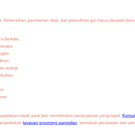
. Kebersihan, pemberian obat, dan pemulihan gizi harus berjalan be
ra berkala.
teratur.
ngkin.
ihan.
an energi.
mbuhan.
in.
tres.
li gejalanya sejak awal dan memberikan penanganan yang tepat.
Konsul
menyediakan
layanan grooming panggilan
, termasuk perawatan dan pen