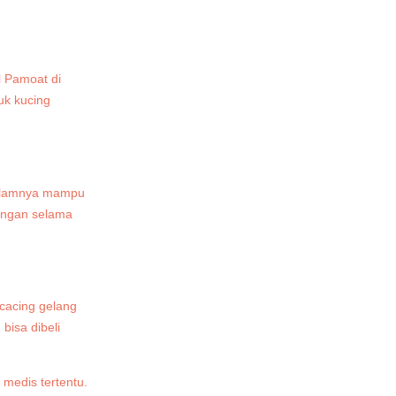
l Pamoat di
uk kucing
 dalamnya mampu
dungan selama
cacing gelang
bisa dibeli
 medis tertentu.