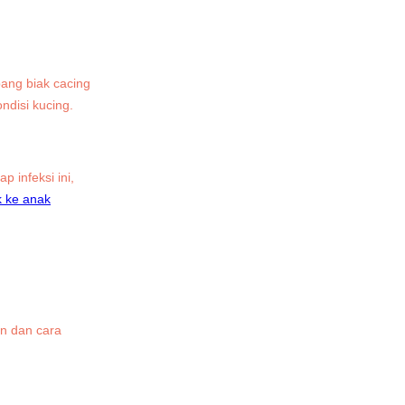
bang biak cacing
ndisi kucing.
 infeksi ini,
k ke anak
an dan cara