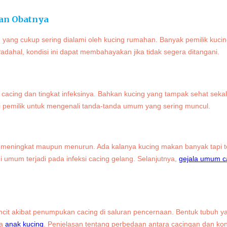
dan Obatnya
yang cukup sering dialami oleh kucing rumahan. Banyak pemilik kucin
Padahal, kondisi ini dapat membahayakan jika tidak segera ditangani.
 cacing dan tingkat infeksinya. Bahkan kucing yang tampak sehat sekal
gi pemilik untuk mengenali tanda-tanda umum yang sering muncul.
 meningkat maupun menurun. Ada kalanya kucing makan banyak tapi t
ini umum terjadi pada infeksi cacing gelang. Selanjutnya,
gejala umum c
.
ncit akibat penumpukan cacing di saluran pencernaan. Bentuk tubuh ya
da
anak kucing
. Penjelasan tentang perbedaan antara cacingan dan kondi