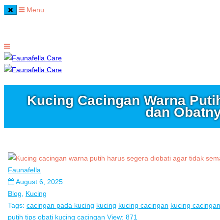
Menu
Home
Kucing Cacingan Warna Putih
dan Obatn
Faunafella
August 6, 2025
Blog
,
Kucing
Tags:
cacingan pada kucing
kucing
kucing cacingan
kucing cacingan
putih
tips obati kucing cacingan
View: 871