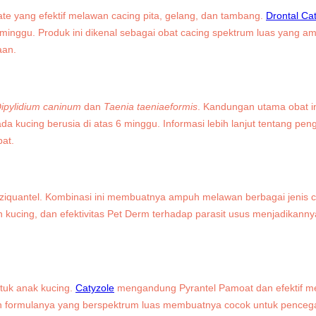
te yang efektif melawan cacing pita, gelang, dan tambang.
Drontal Ca
minggu. Produk ini dikenal sebagai obat cacing spektrum luas yang a
aan.
ipylidium caninum
dan
Taenia taeniaeformis
. Kandungan utama obat i
ada kucing berusia di atas 6 minggu. Informasi lebih lanjut tentang pe
pat.
aziquantel. Kombinasi ini membuatnya ampuh melawan berbagai jenis c
kucing, dan efektivitas Pet Derm terhadap parasit usus menjadikannya
ntuk anak kucing.
Catyzole
mengandung Pyrantel Pamoat dan efektif m
, dan formulanya yang berspektrum luas membuatnya cocok untuk penc