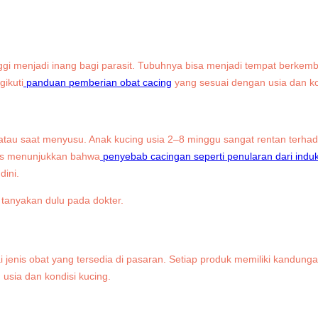
inggi menjadi inang bagi parasit. Tubuhnya bisa menjadi tempat berkem
gikuti
panduan pemberian obat cacing
yang sesuai dengan usia dan ko
tau saat menyusu. Anak kucing usia 2–8 minggu sangat rentan terhadap
asus menunjukkan bahwa
penyebab cacingan seperti penularan dari indu
dini.
ai jenis obat yang tersedia di pasaran. Setiap produk memiliki kandung
usia dan kondisi kucing.