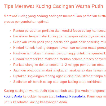
Tips Merawat Kucing Cacingan Warna Putih
Merawat kucing yang sedang cacingan memerlukan perhatian ekstra
proses penyembuhan optimal.
Pantau perubahan perilaku dan kondisi feses setiap hari seca
Bersihkan tempat tidur kucing dan ruangan sekitarnya secara 
Gunakan kotak pasir yang bersih dan ganti pasir sesering mu
Hindari kontak kucing dengan hewan luar selama masa pemul
Pastikan ia makan makanan bergizi tinggi untuk mengembalik
Hindari memberikan makanan mentah selama proses penye
Periksa ulang ke dokter setelah 1–2 minggu pemberian obat.
Jauhkan obat-obatan dari jangkauan anak-anak dan hewan la
Ciptakan lingkungan tenang agar kucing bisa istirahat tanpa s
Sediakan air bersih setiap saat agar kucing tetap terhidrasi.
Kucing cacingan warna putih bisa sembuh total jika Anda mengena
kucing Anda
ke dokter hewan atau
hubungi Faunafella
. Kami juga 
untuk kesehatan kucing kesayangan Anda.