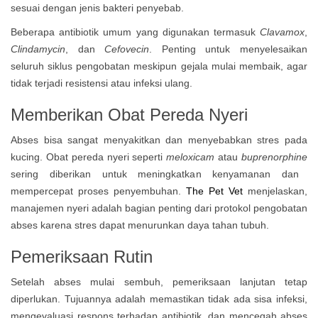
sesuai dengan jenis bakteri penyebab.
Beberapa antibiotik umum yang digunakan termasuk
Clavamox
,
Clindamycin
, dan
Cefovecin
. Penting untuk menyelesaikan
seluruh siklus pengobatan meskipun gejala mulai membaik, agar
tidak terjadi resistensi atau infeksi ulang.
Memberikan Obat Pereda Nyeri
Abses bisa sangat menyakitkan dan menyebabkan stres pada
kucing. Obat pereda nyeri seperti
meloxicam
atau
buprenorphine
sering diberikan untuk meningkatkan kenyamanan dan
mempercepat proses penyembuhan.
The Pet Vet
menjelaskan,
manajemen nyeri adalah bagian penting dari protokol pengobatan
abses karena stres dapat menurunkan daya tahan tubuh.
Pemeriksaan Rutin
Setelah abses mulai sembuh, pemeriksaan lanjutan tetap
diperlukan. Tujuannya adalah memastikan tidak ada sisa infeksi,
mengevaluasi respons terhadap antibiotik, dan mencegah abses