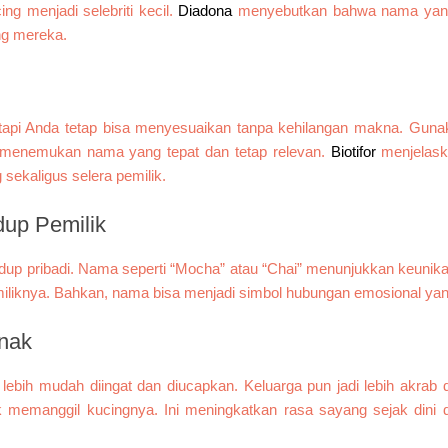
g menjadi selebriti kecil.
Diadona
menyebutkan bahwa nama yang
ng mereka.
 tapi Anda tetap bisa menyesuaikan tanpa kehilangan makna. Guna
a menemukan nama yang tepat dan tetap relevan.
Biotifor
menjelas
sekaligus selera pemilik.
up Pemilik
dup pribadi. Nama seperti “Mocha” atau “Chai” menunjukkan keunikan
miliknya. Bahkan, nama bisa menjadi simbol hubungan emosional yan
nak
a lebih mudah diingat dan diucapkan. Keluarga pun jadi lebih akrab 
 memanggil kucingnya. Ini meningkatkan rasa sayang sejak dini