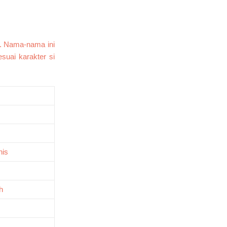
a. Nama-nama ini
suai karakter si
nis
h