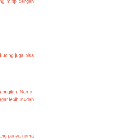
g mirip dengan
ucing juga bisa
panggilan. Nama-
gar lebih mudah
 yang punya nama