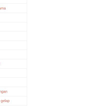
arna
t
ngan
 gelap