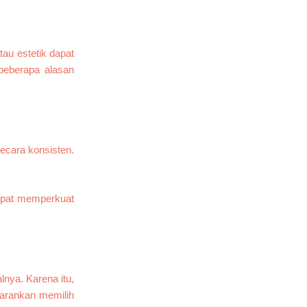
au estetik dapat
beberapa alasan
ecara konsisten.
apat memperkuat
nya. Karena itu,
rankan memilih