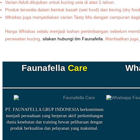
Varian Adult ditujukan untuk kucing usia di atas 1 tahun.
Produk tersedia dalam bentuk basah (wet food) dan kering (dry food
Whiskas juga menyediakan varian Tasty Mix dengan campuran dagin
Harga Whiskas selalu menjadi bahan pertimbangan sebelum membe
perawatan kucing,
silakan hubungi tim Faunafella
. Manfaatkan juga
Faunafella
Care
Wh
PT. FAUNAFELLA GRUP INDONESIA berkomitmen
menjadi perusahaan yang berperan aktif perkembangan
dunia kesehatan dan training hewan peliharaan dengan
produk berkualitas dan pelayanan yang maksimal.