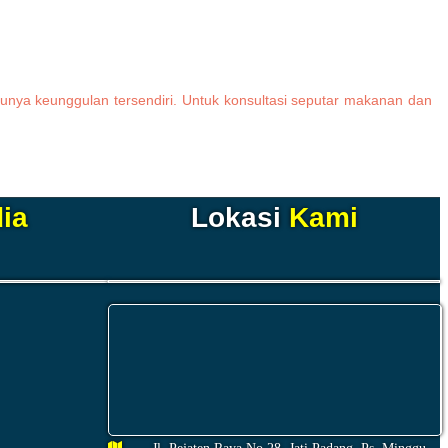
ya keunggulan tersendiri. Untuk konsultasi seputar makanan dan
ia
Lokasi
Kami