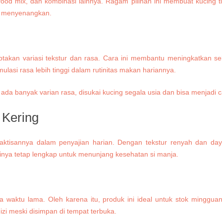
food mix, dan kombinasi lainnya. Ragam pilihan ini membuat kucing t
n menyenangkan.
ptakan variasi tekstur dan rasa. Cara ini membantu meningkatkan s
lasi rasa lebih tinggi dalam rutinitas makan hariannya.
 Kering
raktisannya dalam penyajian harian. Dengan tekstur renyah dan da
sinya tetap lengkap untuk menunjang kesehatan si manja.
 waktu lama. Oleh karena itu, produk ini ideal untuk stok minggua
izi meski disimpan di tempat terbuka.