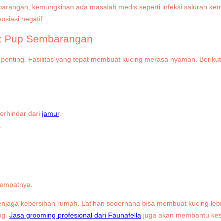
rangan, kemungkinan ada masalah medis seperti infeksi saluran kemih,
osiasi negatif.
ak Pup Sembarangan
l penting. Fasilitas yang tepat membuat kucing merasa nyaman. Berikut 
erhindar dari
jamur
.
.
.
tempatnya.
aga kebersihan rumah. Latihan sederhana bisa membuat kucing lebih 
ng.
Jasa grooming profesional dari Faunafella
juga akan membantu kese