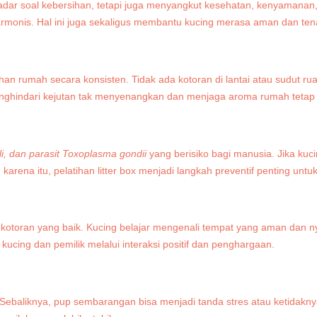
kadar soal kebersihan, tetapi juga menyangkut kesehatan, kenyamana
armonis. Hal ini juga sekaligus membantu kucing merasa aman dan ten
han rumah secara konsisten. Tidak ada kotoran di lantai atau sudut 
menghindari kejutan tak menyenangkan dan menjaga aroma rumah tetap 
li, dan parasit Toxoplasma gondii
yang berisiko bagi manusia. Jika kuc
h karena itu, pelatihan litter box menjadi langkah preventif penting u
otoran yang baik. Kucing belajar mengenali tempat yang aman dan nyam
 kucing dan pemilik melalui interaksi positif dan penghargaan.
Sebaliknya, pup sembarangan bisa menjadi tanda stres atau ketidak