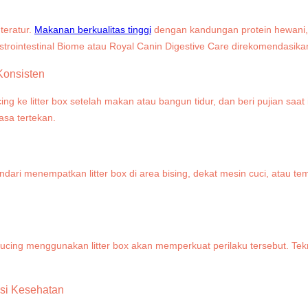
teratur.
Makanan berkualitas tinggi
dengan kandungan protein hewani, 
Gastrointestinal Biome atau Royal Canin Digestive Care direkomendasi
Konsisten
kucing ke litter box setelah makan atau bangun tidur, dan beri pujian 
asa tertekan.
ri menempatkan litter box di area bising, dekat mesin cuci, atau temp
 kucing menggunakan litter box akan memperkuat perilaku tersebut. Tekn
isi Kesehatan