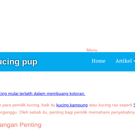
Artikel
Service
Tentang Kami
Testimoni
Menu
kucing pup
Home
Artikel
para pemilik kucing, baik itu
kucing kampung
atau kucing ras seperti
terganggu. Oleh sebab itu, penting bagi pemilik memahami penyebabnya
angan Penting