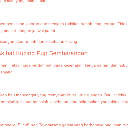
ilaku yang lebih stabil.
embersihkan kotoran dan menjaga rutinitas rumah tetap teratur. Tidak
gi pemilik dengan jadwal padat.
Akibat Kucing Pup Sembarangan
an. Tetapi, juga berdampak pada kesehatan, kenyamanan, dan hubunga
panjang.
lkan bau menyengat yang menyebar ke seluruh ruangan. Bau ini tida
a menjadi indikator masalah kesehatan atau pola makan yang tidak sesu
lmonella, E. coli, dan Toxoplasma gondii
yang berbahaya bagi manusia 