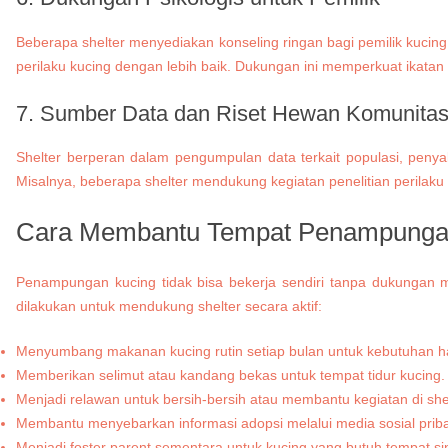
Beberapa shelter menyediakan konseling ringan bagi pemilik kuc
perilaku kucing dengan lebih baik. Dukungan ini memperkuat ikata
7. Sumber Data dan Riset Hewan Komunita
Shelter berperan dalam pengumpulan data terkait populasi, penyaki
Misalnya, beberapa shelter mendukung kegiatan penelitian perilaku
Cara Membantu Tempat Penampungan 
Penampungan kucing tidak bisa bekerja sendiri tanpa dukungan ma
dilakukan untuk mendukung shelter secara aktif:
Menyumbang makanan kucing rutin setiap bulan untuk kebutuhan har
Memberikan selimut atau kandang bekas untuk tempat tidur kucing.
Menjadi relawan untuk bersih-bersih atau membantu kegiatan di shel
Membantu menyebarkan informasi adopsi melalui media sosial priba
Menjadi foster parent sementara untuk kucing yang butuh tempat s