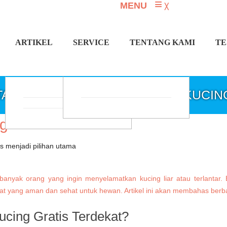
≡
MENU
╳
ARTIKEL
SERVICE
TENTANG KAMI
TE
TAG: TEMPAT PENAMPUNGAN KUCIN
ng
banyak orang yang ingin menyelamatkan kucing liar atau terlantar. 
t yang aman dan sehat untuk hewan. Artikel ini akan membahas berba
cing Gratis Terdekat?