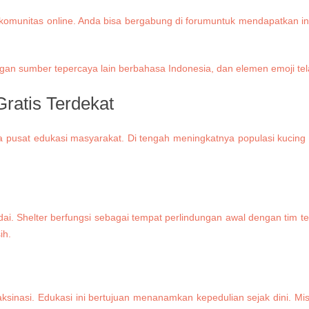
u komunitas online. Anda bisa bergabung di forumuntuk mendapatkan in
dengan sumber tepercaya lain berbahasa Indonesia, dan elemen emoji t
atis Terdekat
uga pusat edukasi masyarakat. Di tengah meningkatnya populasi kuci
dai. Shelter berfungsi sebagai tempat perlindungan awal dengan tim
ih.
aksinasi. Edukasi ini bertujuan menanamkan kepedulian sejak dini. Misa