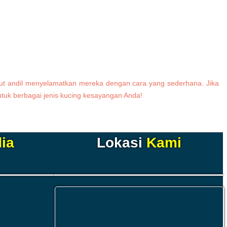
kut andil menyelamatkan mereka dengan cara yang sederhana. Jika
tuk berbagai jenis kucing kesayangan Anda!
ia
Lokasi
Kami