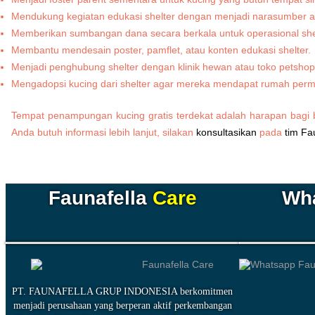
Mendukung kegiatan edukasi shelter dengan menjadi narasumber atau
Memberikan sumbangan dana secara berkala untuk operasional shel
Membantu mendesain poster, pamflet, atau konten edukasi shelter.
Menjadi penghubung shelter dengan klinik hewan atau toko petshop
Mengadopsi kucing dari shelter agar mereka mendapat rumah per
Tempat penampungan kucing gratis terdekat adalah harapan bagi 
Anda butuh informasi lebih lanjut, silakan
konsultasikan
pada
tim Fa
Faunafella
Care
Wh
PT. FAUNAFELLA GRUP INDONESIA berkomitmen
menjadi perusahaan yang berperan aktif perkembangan