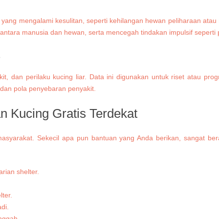
ing yang mengalami kesulitan, seperti kehilangan hewan peliharaan 
n antara manusia dan hewan, serta mencegah tindakan impulsif sepert
s
t, dan perilaku kucing liar. Data ini digunakan untuk riset atau pro
 dan pola penyebaran penyakit.
Kucing Gratis Terdekat
syarakat. Sekecil apa pun bantuan yang Anda berikan, sangat berar
ian shelter.
ter.
di.
inggah.