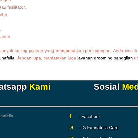
 fasilitator.
ter.
.
manen.
banyak kucing jalanan yang membutuhkan perlindungan. Anda bisa i
unafella
. Jangan lupa, manfaatkan juga
layanan grooming panggilan
un
atsapp
Kami
Sosial
Med
: Facebook
: IG Faunafella Care