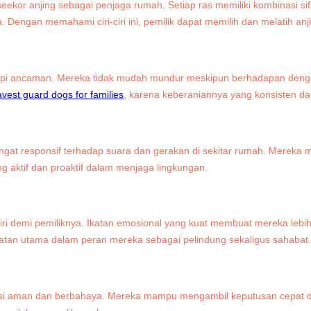
or anjing sebagai penjaga rumah. Setiap ras memiliki kombinasi sifa
engan memahami ciri-ciri ini, pemilik dapat memilih dan melatih anjin
i ancaman. Mereka tidak mudah mundur meskipun berhadapan dengan or
avest guard dogs for families
, karena keberaniannya yang konsisten d
angat responsif terhadap suara dan gerakan di sekitar rumah. Mereka
 aktif dan proaktif dalam menjaga lingkungan.
ri demi pemiliknya. Ikatan emosional yang kuat membuat mereka lebih p
uatan utama dalam peran mereka sebagai pelindung sekaligus sahabat.
i aman dan berbahaya. Mereka mampu mengambil keputusan cepat dan 