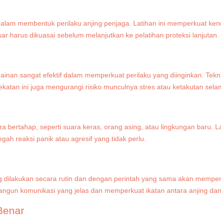
 dalam membentuk perilaku anjing penjaga. Latihan ini memperkuat ken
 harus dikuasai sebelum melanjutkan ke pelatihan proteksi lanjutan.
mainan sangat efektif dalam memperkuat perilaku yang diinginkan. Te
atan ini juga mengurangi risiko munculnya stres atau ketakutan sela
a bertahap, seperti suara keras, orang asing, atau lingkungan baru. L
 reaksi panik atau agresif yang tidak perlu.
ang dilakukan secara rutin dan dengan perintah yang sama akan mempe
gun komunikasi yang jelas dan memperkuat ikatan antara anjing dan 
Benar