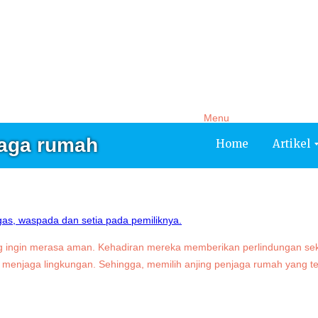
Artikel
Service
Tentang Kami
Testimoni
Menu
jaga rumah
Home
Artikel
ng ingin merasa aman. Kehadiran mereka memberikan perlindungan sekal
menjaga lingkungan. Sehingga, memilih anjing penjaga rumah yang tep