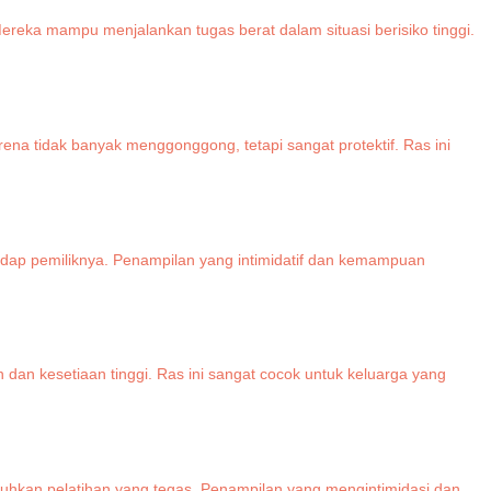
 Mereka mampu menjalankan tugas berat dalam situasi berisiko tinggi.
rena tidak banyak menggonggong, tetapi sangat protektif. Ras ini
hadap pemiliknya. Penampilan yang intimidatif dan kemampuan
 dan kesetiaan tinggi. Ras ini sangat cocok untuk keluarga yang
butuhkan pelatihan yang tegas. Penampilan yang mengintimidasi dan