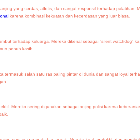
h anjing yang cerdas, atletis, dan sangat responsif terhadap pelatihan.
ional
karena kombinasi kekuatan dan kecerdasan yang luar biasa.
lembut terhadap keluarga. Mereka dikenal sebagai “silent watchdog” ka
mun penuh kasih.
 termasuk salah satu ras paling pintar di dunia dan sangat loyal ter
gan.
ektif. Mereka sering digunakan sebagai anjing polisi karena keberanian
aik.
 anjing penjaga properti dan ternak. Mereka kuat, protektif, dan mem