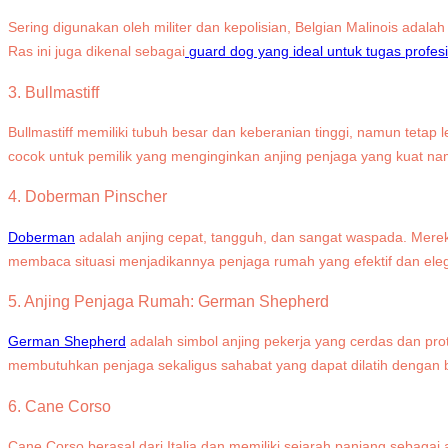
Sering digunakan oleh militer dan kepolisian, Belgian Malinois adala
Ras ini juga dikenal sebagai
guard dog yang ideal untuk tugas profes
3. Bullmastiff
Bullmastiff memiliki tubuh besar dan keberanian tinggi, namun tetap 
cocok untuk pemilik yang menginginkan anjing penjaga yang kuat na
4. Doberman Pinscher
Doberman
adalah anjing cepat, tangguh, dan sangat waspada. Mereka
membaca situasi menjadikannya penjaga rumah yang efektif dan ele
5.
Anjing Penjaga Rumah:
German Shepherd
German Shepherd
adalah simbol anjing pekerja yang cerdas dan prot
membutuhkan penjaga sekaligus sahabat yang dapat dilatih dengan b
6. Cane Corso
Cane Corso berasal dari Italia dan memiliki sejarah panjang sebagai