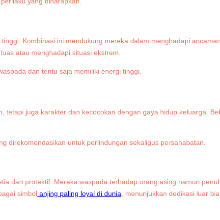
perilaku yang diharapkan.
a tinggi. Kombinasi ini mendukung mereka dalam menghadapi ancaman n
luas atau menghadapi situasi ekstrem.
tetapi juga karakter dan kecocokan dengan gaya hidup keluarga. Beber
ring direkomendasikan untuk perlindungan sekaligus persahabatan.
setia dan protektif. Mereka waspada terhadap orang asing namun penuh
bagai simbol
anjing paling loyal di dunia
, menunjukkan dedikasi luar bi