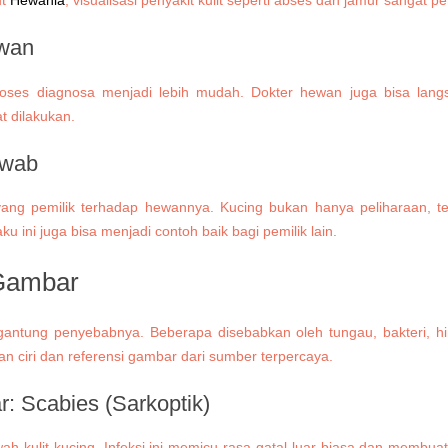
t
Hewania
, visualisasi penyakit kulit seperti abses dan jamur sangat 
ewan
 proses diagnosa menjadi lebih mudah. Dokter hewan juga bisa lan
t dilakukan.
awab
ang pemilik terhadap hewannya. Kucing bukan hanya peliharaan, tet
ini juga bisa menjadi contoh baik bagi pemilik lain.
 Gambar
ergantung penyebabnya. Beberapa disebabkan oleh tungau, bakteri, h
an ciri dan referensi gambar dari sumber terpercaya.
ar:
Scabies (Sarkoptik)
 kulit kucing. Infeksi ini memicu rasa gatal luar biasa dan membuat k