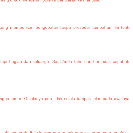
penting untuk mengenali potensi penularan ke manusia.
gsung memberikan pengobatan tanpa prosedur tambahan. Ini tentu
api bagian dari keluarga. Saat Anda tahu dan bertindak cepat, itu
ingga jamur. Gejalanya pun tidak selalu tampak jelas pada awalnya.
ulit berkerak. Bulu kucing pun rontok parah di area yang terinfeksi.