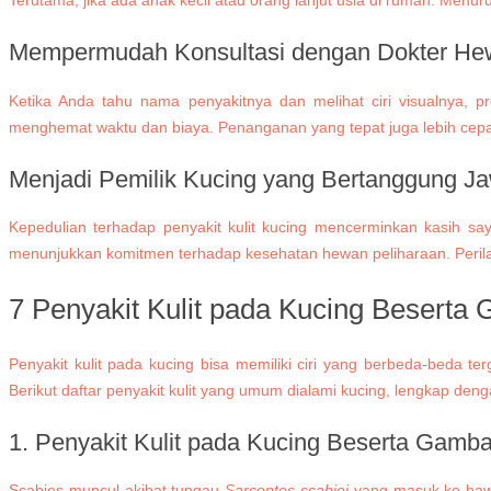
Terutama, jika ada anak kecil atau orang lanjut usia di rumah. Menuru
Mempermudah Konsultasi dengan Dokter H
Ketika Anda tahu nama penyakitnya dan melihat ciri visualnya,
menghemat waktu dan biaya. Penanganan yang tepat juga lebih cepa
Menjadi Pemilik Kucing yang Bertanggung J
Kepedulian terhadap penyakit kulit kucing mencerminkan kasih say
menunjukkan komitmen terhadap kesehatan hewan peliharaan. Perilaku 
7 Penyakit Kulit pada Kucing Beserta
Penyakit kulit pada kucing bisa memiliki ciri yang berbeda-beda t
Berikut daftar penyakit kulit yang umum dialami kucing, lengkap deng
1.
Penyakit Kulit pada Kucing Beserta Gamb
Scabies muncul akibat tungau
Sarcoptes scabiei
yang masuk ke bawah