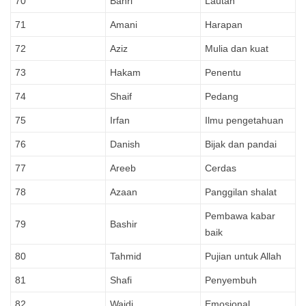
70
Bahri
Lautan
71
Amani
Harapan
72
Aziz
Mulia dan kuat
73
Hakam
Penentu
74
Shaif
Pedang
75
Irfan
Ilmu pengetahuan
76
Danish
Bijak dan pandai
77
Areeb
Cerdas
78
Azaan
Panggilan shalat
Pembawa kabar
79
Bashir
baik
80
Tahmid
Pujian untuk Allah
81
Shafi
Penyembuh
82
Wajdi
Emosional