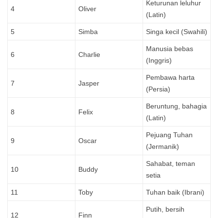
Keturunan leluhur
4
Oliver
(Latin)
5
Simba
Singa kecil (Swahili)
Manusia bebas
6
Charlie
(Inggris)
Pembawa harta
7
Jasper
(Persia)
Beruntung, bahagia
8
Felix
(Latin)
Pejuang Tuhan
9
Oscar
(Jermanik)
Sahabat, teman
10
Buddy
setia
11
Toby
Tuhan baik (Ibrani)
Putih, bersih
12
Finn