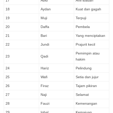
17
Abid
Ahli ibadah
18
Aydan
Kuat dan gagah
19
Muji
Terpuji
20
Daffa
Pembela
21
Bari
Yang menciptakan
22
Jundi
Prajurit kecil
Pemimpin atau
23
Qadi
hakim
24
Hariz
Pelindung
25
Wafi
Setia dan jujur
26
Firaz
Tajam pikiran
27
Naji
Selamat
28
Fauzi
Kemenangan
29
Iqbal
Kemajuan