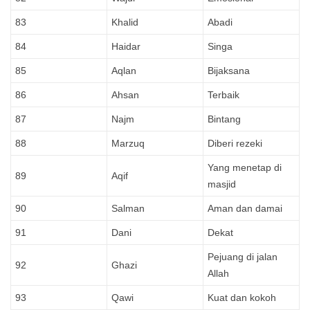
83
Khalid
Abadi
84
Haidar
Singa
85
Aqlan
Bijaksana
86
Ahsan
Terbaik
87
Najm
Bintang
88
Marzuq
Diberi rezeki
Yang menetap di
89
Aqif
masjid
90
Salman
Aman dan damai
91
Dani
Dekat
Pejuang di jalan
92
Ghazi
Allah
93
Qawi
Kuat dan kokoh