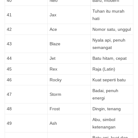
40
Neo
Baru, modern
Tuhan itu murah
41
Jax
hati
42
Ace
Nomor satu, unggul
Nyala api, penuh
43
Blaze
semangat
44
Jet
Batu hitam, cepat
45
Rex
Raja (Latin)
46
Rocky
Kuat seperti batu
Badai, penuh
47
Storm
energi
48
Frost
Dingin, tenang
Abu, simbol
49
Ash
ketenangan
Batu api, kuat dan