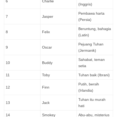
6
Charlie
(Inggris)
Pembawa harta
7
Jasper
(Persia)
Beruntung, bahagia
8
Felix
(Latin)
Pejuang Tuhan
9
Oscar
(Jermanik)
Sahabat, teman
10
Buddy
setia
11
Toby
Tuhan baik (Ibrani)
Putih, bersih
12
Finn
(Irlandia)
Tuhan itu murah
13
Jack
hati
14
Smokey
Abu-abu, misterius