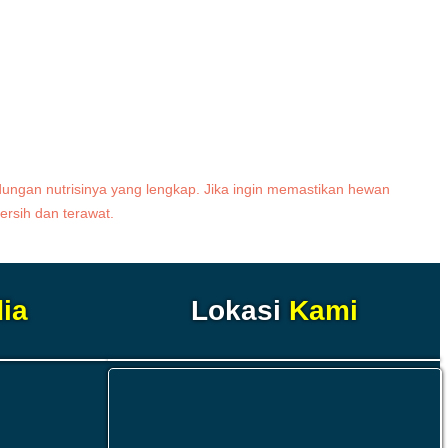
ungan nutrisinya yang lengkap. Jika ingin memastikan hewan
ersih dan terawat.
ia
Lokasi
Kami