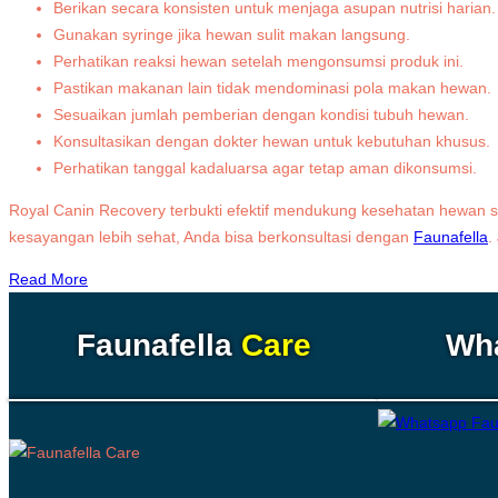
Berikan secara konsisten untuk menjaga asupan nutrisi harian.
Gunakan syringe jika hewan sulit makan langsung.
Perhatikan reaksi hewan setelah mengonsumsi produk ini.
Pastikan makanan lain tidak mendominasi pola makan hewan.
Sesuaikan jumlah pemberian dengan kondisi tubuh hewan.
Konsultasikan dengan dokter hewan untuk kebutuhan khusus.
Perhatikan tanggal kadaluarsa agar tetap aman dikonsumsi.
Royal Canin Recovery terbukti efektif mendukung kesehatan hewan s
kesayangan lebih sehat, Anda bisa berkonsultasi dengan
Faunafella
.
Read More
Faunafella
Care
Wh