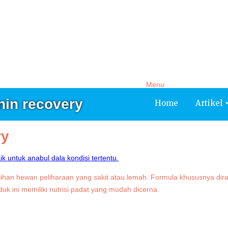
Artikel
Service
Tentang Kami
Testimoni
Menu
nin recovery
Home
Artikel
ry
lihan hewan peliharaan yang sakit atau lemah. Formula khususnya d
k ini memiliki nutrisi padat yang mudah dicerna.