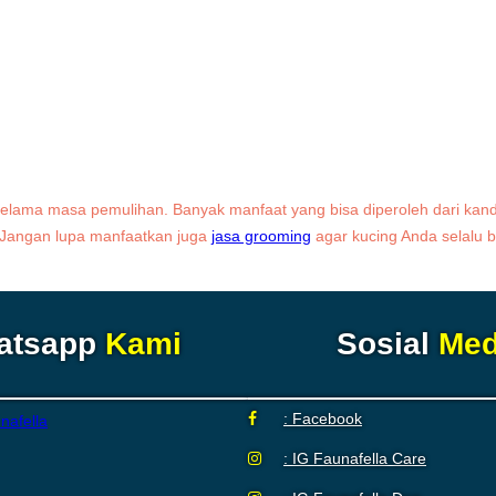
elama masa pemulihan. Banyak manfaat yang bisa diperoleh dari kand
 Jangan lupa manfaatkan juga
jasa grooming
agar kucing Anda selalu b
atsapp
Kami
Sosial
Med
: Facebook
: IG Faunafella Care