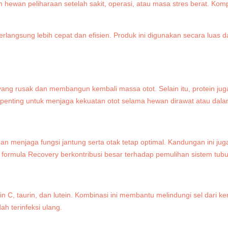
wan peliharaan setelah sakit, operasi, atau masa stres berat. Kompos
rlangsung lebih cepat dan efisien. Produk ini digunakan secara luas
 yang rusak dan membangun kembali massa otot. Selain itu, protein j
at penting untuk menjaga kekuatan otot selama hewan dirawat atau dal
enjaga fungsi jantung serta otak tetap optimal. Kandungan ini juga
formula Recovery berkontribusi besar terhadap pemulihan sistem tub
min C, taurin, dan lutein. Kombinasi ini membantu melindungi sel dari
ah terinfeksi ulang.