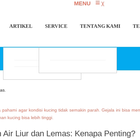
≡
MENU
╳
ARTIKEL
SERVICE
TENTANG KAMI
TE
TAG: KUCING LEMAS
pahami agar kondisi kucing tidak semakin parah. Gejala ini bisa menja
n kucing bisa lebih tinggi.
 Air Liur dan Lemas: Kenapa Penting?