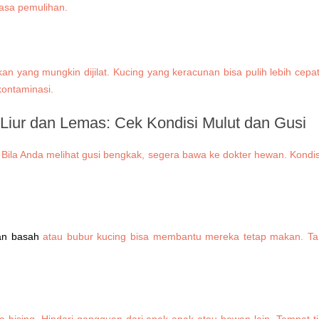
masa pemulihan.
n yang mungkin dijilat. Kucing yang keracunan bisa pulih lebih cepat 
ontaminasi.
 Liur dan Lemas:
Cek Kondisi Mulut dan Gusi
i. Bila Anda melihat gusi bengkak, segera bawa ke dokter hewan. Kon
n basah
atau bubur kucing bisa membantu mereka tetap makan. Ta
ra bising. Hindari gangguan dari anak-anak atau hewan lain. Tempat