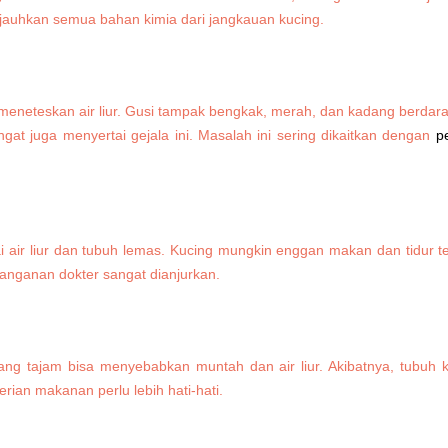
 jauhkan semua bahan kimia dari jangkauan kucing.
meneteskan air liur. Gusi tampak bengkak, merah, dan kadang berdarah
 juga menyertai gejala ini. Masalah ini sering dikaitkan dengan
p
air liur dan tubuh lemas. Kucing mungkin enggan makan dan tidur ter
nanganan dokter sangat dianjurkan.
ng tajam bisa menyebabkan muntah dan air liur. Akibatnya, tubuh k
rian makanan perlu lebih hati-hati.