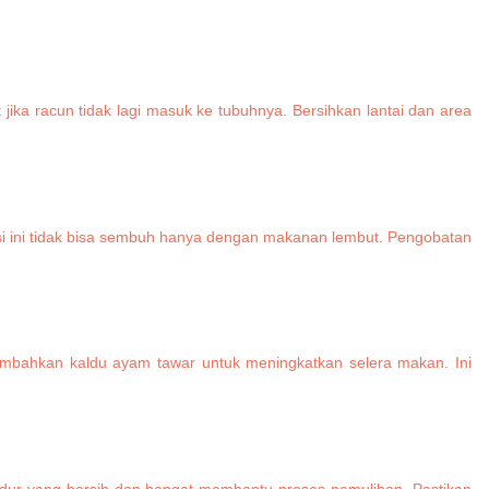
jika racun tidak lagi masuk ke tubuhnya. Bersihkan lantai dan area
disi ini tidak bisa sembuh hanya dengan makanan lembut. Pengobatan
mbahkan kaldu ayam tawar untuk meningkatkan selera makan. Ini
 tidur yang bersih dan hangat membantu proses pemulihan. Pastikan