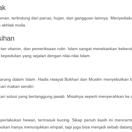
ak
aman, terlindung dari panas, hujan, dan gangguan lainnya. Menyedi
 akhlak mulia.
sihan
rian vitamin, dan pemeriksaan rutin. Islam sangat menekankan kebers
 kepedulian yang sejalan dengan nilai-nilai Islam
ilarang dalam Islam. Hadis riwayat Bukhari dan Muslim menyebutka
ari makan sendiri.
ri solusi yang bertanggung jawab. Misalnya seperti menyerahkan ke
lakukan hewan, termasuk kucing. Sikap penuh kasih ini mencermink
bukan hanya menunjukkan empati, tapi juga bisa menjadi sebab datan