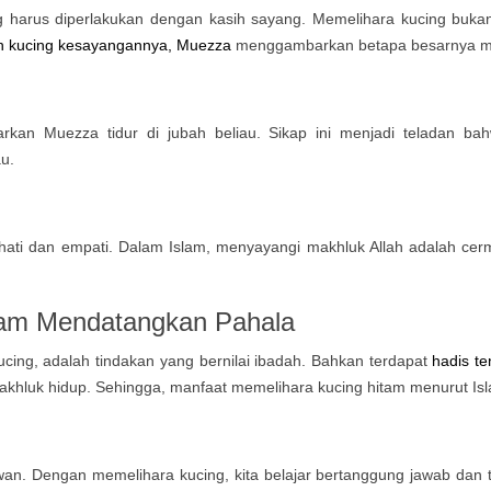
 harus diperlakukan dengan kasih sayang. Memelihara kucing bukan h
 kucing kesayangannya, Muezza
menggambarkan betapa besarnya man
arkan Muezza tidur di jubah beliau. Sikap ini menjadi teladan b
u.
dan empati. Dalam Islam, menyayangi makhluk Allah adalah cermina
slam Mendatangkan Pahala
ng, adalah tindakan yang bernilai ibadah. Bahkan terdapat
hadis t
khluk hidup. Sehingga, manfaat memelihara kucing hitam menurut Isla
n. Dengan memelihara kucing, kita belajar bertanggung jawab dan tid