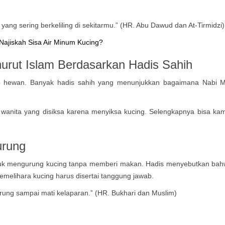
yang sering berkeliling di sekitarmu.” (HR. Abu Dawud dan At-Tirmidzi)
 Najiskah Sisa Air Minum Kucing?
urut Islam
Berdasarkan Hadis Sahih
adap hewan. Banyak hadis sahih yang menunjukkan bagaimana Na
g wanita yang disiksa karena menyiksa kucing. Selengkapnya bisa ka
urung
suk mengurung kucing tanpa memberi makan. Hadis menyebutkan bah
melihara kucing harus disertai tanggung jawab.
urung sampai mati kelaparan.” (HR. Bukhari dan Muslim)