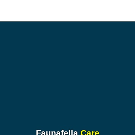
Faunafella
Care