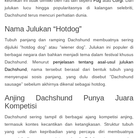
keunikan ini tidak dimiliki oleh ras lain seperti
Pug
atau
Corgi
. Dari
julukan lucu hingga popularitasnya di kalangan selebriti,
Dachshund terus mencuri perhatian dunia.
Nama Julukan “Hotdog”
Tubuh panjang dan ramping Dachshund membuatnya sering
dijuluki “hotdog dog” atau “wiener dog”. Julukan ini populer di
berbagai negara dan bahkan menjadi tema dalam festival khusus
Dachshund. Menurut
penjelasan tentang asal-usul julukan
Dachshund
, nama tersebut berasal dari bentuk tubuh yang
menyerupai sosis panjang, yang dulu disebut “Dachshund
sausage” sebelum akhirnya dikenal sebagai hotdog.
Anjing Dachshund Punya Juara
Kompetisi
Dachshund sering tampil di berbagai ajang kompetisi anjing,
termasuk kontes kecantikan dan ketangkasan. Struktur tubuh
yang unik dan kepribadian yang percaya diri membuatnya