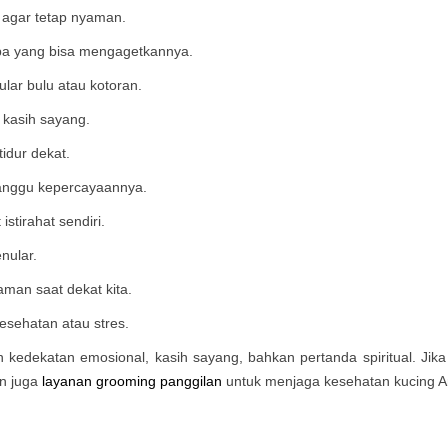
n agar tetap nyaman.
tiba yang bisa mengagetkannya.
ular bulu atau kotoran.
 kasih sayang.
tidur dekat.
ganggu kepercayaannya.
stirahat sendiri.
nular.
aman saat dekat kita.
esehatan atau stres.
an kedekatan emosional, kasih sayang, bahkan pertanda spiritual. Jik
n juga
layanan grooming panggilan
untuk menjaga kesehatan kucing An