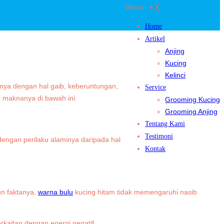
Menu
≡
╳
Home
Artikel
Anjing
Kucing
Kelinci
ya dengan hal gaib, keberuntungan,
Service
i maknanya di bawah ini.
Grooming Kucing
Grooming Anjing
Tentang Kami
Testimoni
dengan perilaku alaminya daripada hal
Kontak
un faktanya,
warna bulu
kucing hitam tidak memengaruhi nasib
kaitan dengan energi negatif.