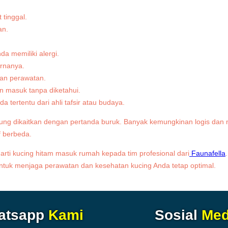
 tinggal.
an.
a memiliki alergi.
rnanya.
kan perawatan.
an masuk tanpa diketahui.
 tertentu dari ahli tafsir atau budaya.
ng dikaitkan dengan pertanda buruk. Banyak kemungkinan logis dan na
f berbeda.
arti kucing hitam masuk rumah kepada tim profesional dari
Faunafella
ntuk menjaga perawatan dan kesehatan kucing Anda tetap optimal.
atsapp
Kami
Sosial
Med