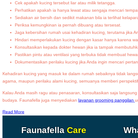
Cek apakah kucing tersebut liar atau milik tetangga.
Perhatikan apakah ia hanya lewat atau sengaja mencari tempat
Sediakan air bersih dan sedikit makanan bila ia terlihat kelapar
Periksa kemungkinan ia pernah dibuang atau tersesat.
Jaga kebersihan rumah usai kehadiran kucing, terutama jika And
Hindari memperlakukan kucing dengan kasar hanya karena wa
Konsultasikan kepada dokter hewan jika ia tampak membutuh
Pastikan pintu atau ventilasi yang terbuka tidak membuat hew
Dokumentasikan perilaku kucing jika Anda ingin mencari pertanda
Kehadiran kucing yang masuk ke dalam rumah sebaiknya tidak langsu
agama, maupun perilaku alami kucing, semuanya memberi perspekti
Kalau Anda masih ragu atau penasaran, konsultasikan saja langsung 
budaya. Faunafella juga menyediakan
layanan grooming panggilan
u
Read More
Faunafella
Care
Wh