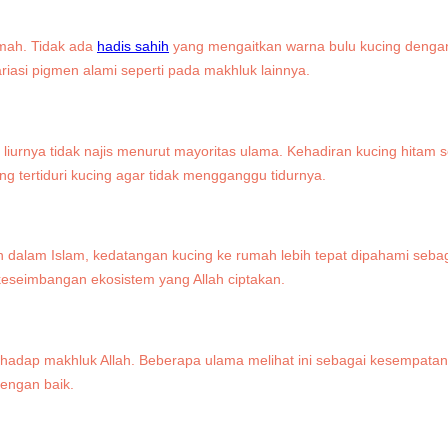
umah. Tidak ada
hadis sahih
yang mengaitkan warna bulu kucing dengan 
iasi pigmen alami seperti pada makhluk lainnya.
 liurnya tidak najis menurut mayoritas ulama. Kehadiran kucing hita
 tertiduri kucing agar tidak mengganggu tidurnya.
 dalam Islam, kedatangan kucing ke rumah lebih tepat dipahami sebag
keseimbangan ekosistem yang Allah ciptakan.
erhadap makhluk Allah. Beberapa ulama melihat ini sebagai kesempatan 
engan baik.