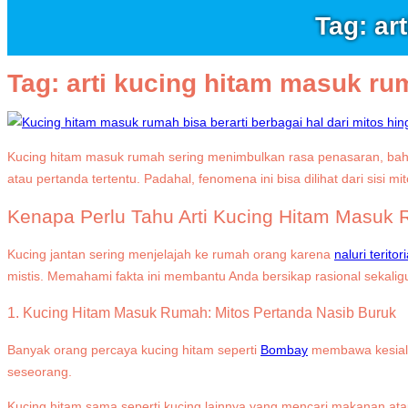
Tag: ar
Tag:
arti kucing hitam masuk ru
Kucing hitam masuk rumah sering menimbulkan rasa penasaran, bah
atau pertanda tertentu. Padahal, fenomena ini bisa dilihat dari sis
Kenapa Perlu Tahu Arti Kucing Hitam Masuk
Kucing jantan sering menjelajah ke rumah orang karena
naluri teritor
mistis. Memahami fakta ini membantu Anda bersikap rasional sekali
1. Kucing Hitam Masuk Rumah: Mitos Pertanda Nasib Buruk
Banyak orang percaya kucing hitam seperti
Bombay
membawa kesiala
seseorang.
Kucing hitam sama seperti kucing lainnya yang mencari makanan ata