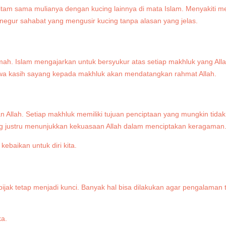
hitam sama mulianya dengan kucing lainnya di mata Islam. Menyakiti 
gur sahabat yang mengusir kucing tanpa alasan yang jelas.
umah. Islam mengajarkan untuk bersyukur atas setiap makhluk yang All
wa kasih sayang kepada makhluk akan mendatangkan rahmat Allah.
 Allah. Setiap makhluk memiliki tujuan penciptaan yang mungkin tida
g justru menunjukkan kekuasaan Allah dalam menciptakan keragaman
ijak tetap menjadi kunci. Banyak hal bisa dilakukan agar pengalaman 
ka.