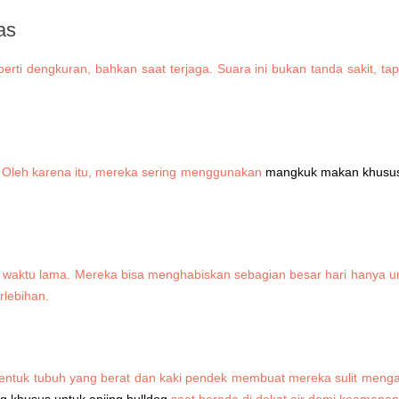
as
rti dengkuran, bahkan saat terjaga. Suara ini bukan tanda sakit, ta
 Oleh karena itu, mereka sering menggunakan
mangkuk makan khusus 
waktu lama. Mereka bisa menghabiskan sebagian besar hari hanya untu
erlebihan.
Bentuk tubuh yang berat dan kaki pendek membuat mereka sulit mengap
 khusus untuk anjing bulldog
saat berada di dekat air demi keamanan