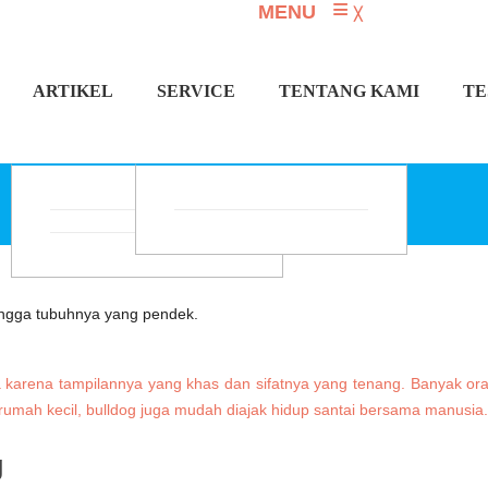
≡
MENU
╳
ARTIKEL
SERVICE
TENTANG KAMI
TE
TAG: ANJING BULLDOG
unia karena tampilannya yang khas dan sifatnya yang tenang. Banyak o
umah kecil, bulldog juga mudah diajak hidup santai bersama manusia
g