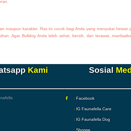
oran.
pilan maupun karakter. Ras ini cocok bagi Anda yang menyukai hewan p
sihan. Agar Bulldog Anda lebih sehat, bersih, dan terawat, manfaat
atsapp
Kami
Sosial
Med
: Facebook
: IG Faunafella Care
: IG Faunafella Dog
: Shopee