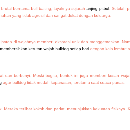
brutal bernama bull-baiting, layaknya sejarah
anjing pitbul
. Setelah p
rumahan yang tidak agresif dan sangat dekat dengan keluarga.
i. Lipatan di wajahnya memberi ekspresi unik dan menggemaskan. Namu
membersihkan kerutan wajah bulldog setiap hari
dengan kain lembut ag
 dan berbunyi. Meski begitu, bentuk ini juga memberi kesan waja
g
agar bulldog tidak mudah kepanasan, terutama saat cuaca panas.
ek. Mereka terlihat kokoh dan padat, menunjukkan kekuatan fisiknya.