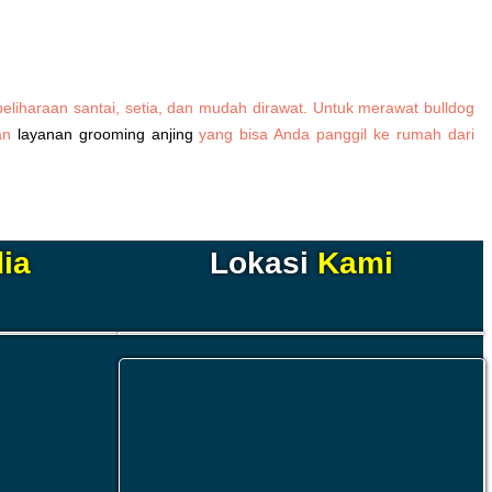
eliharaan santai, setia, dan mudah dirawat. Untuk merawat bulldog
kan
layanan grooming anjing
yang bisa Anda panggil ke rumah dari
ia
Lokasi
Kami