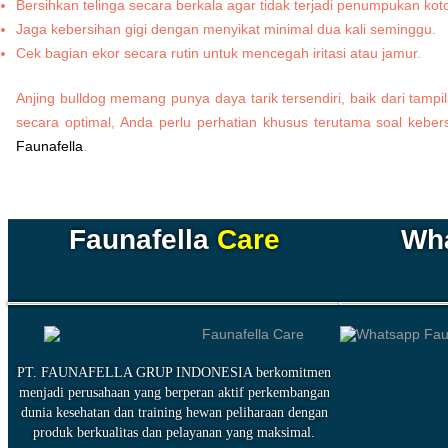
Bersihkan telinga secara berkala agar tidak terjadi penumpukan kot
Jaga kebersihan gigi dengan menyikat minimal dua kali seminggu.
Cek bagian ekor secara rutin untuk mencegah iritasi atau jamur.
Anjing bulldog memang punya daya tarik tersendiri, baik dari tam
secara optimal, Anda perlu perhatian khusus terutama soal keber
Faunafella
.
Faunafella
Care
Wh
PT. FAUNAFELLA GRUP INDONESIA berkomitmen
menjadi perusahaan yang berperan aktif perkembangan
dunia kesehatan dan training hewan peliharaan dengan
produk berkualitas dan pelayanan yang maksimal.