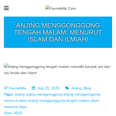
ANJING MENGGONGGONG
TENGAH MALAM: MENURUT
ISLAM DAN ILMIAH!
Faunafella
July 20, 2025
Anjing
,
Blog
Tags:
anjing
anjing menggonggong
anjing menggonggong
menurut islam
anjing menggonggong tengah malam
islam
menurut islam
View: 4553