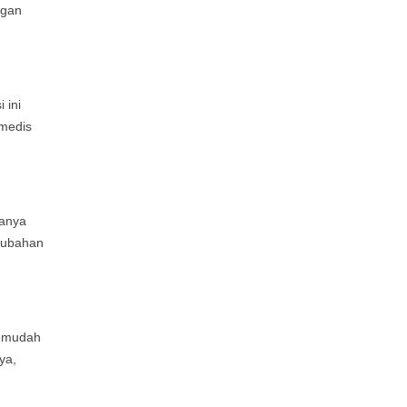
ngan
 ini
 medis
danya
erubahan
h mudah
ya,