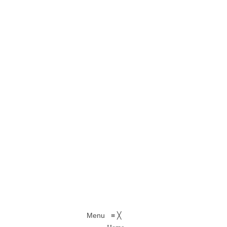
Menu
≡
╳