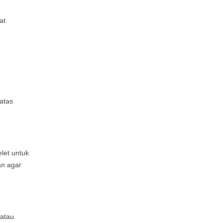
at
atas
let untuk
an agar
 atau