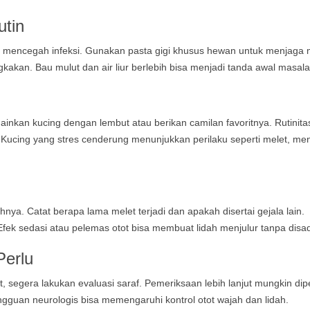
utin
t mencegah infeksi. Gunakan pasta gigi khusus hewan untuk menjaga 
kakan. Bau mulut dan air liur berlebih bisa menjadi tanda awal masalah
inkan kucing dengan lembut atau berikan camilan favoritnya. Rutinita
cing yang stres cenderung menunjukkan perilaku seperti melet, men
hnya. Catat berapa lama melet terjadi dan apakah disertai gejala lain.
. Efek sedasi atau pelemas otot bisa membuat lidah menjulur tanpa disad
Perlu
t, segera lakukan evaluasi saraf. Pemeriksaan lebih lanjut mungkin dip
ngguan neurologis bisa memengaruhi kontrol otot wajah dan lidah.