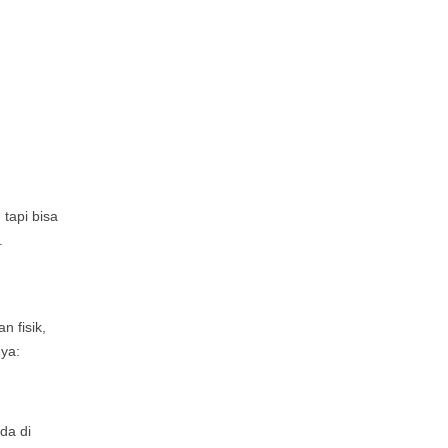
 tapi bisa
a.
n fisik,
nya:
da di