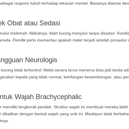
di sebagai respons tubuh terhadap tekanan mental. Biasanya disertai de
ek Obat atau Sedasi
ut melemah. Akibatnya, lidah kucing menjulur tanpa disadari. Kondisi
mereda. Pemilik perlu memantau apakah melet terjadi setelah prosedur
ngguan Neurologis
ucing tidak terkontrol. Melet secara terus-menerus bisa jadi tanda a
ti gerakan kepala yang tidak normal, kehilangan keseimbangan, atau p
ntuk Wajah Brachycephalic
air memiliki tengkorak pendek. Struktur wajah ini membuat mereka lebi
li dikaitkan dengan bentuk wajah yang unik ini. Meskipun tidak berbaha
tnya.