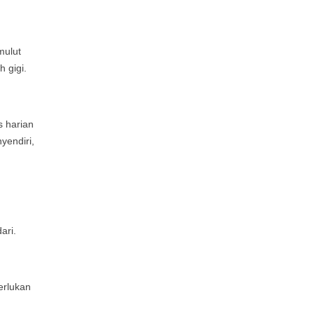
mulut
 gigi.
s harian
yendiri,
ari.
erlukan