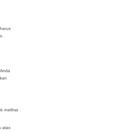
 harus
us.
. Anda
bkan
uk melihat
 atas