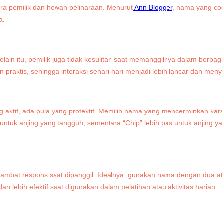
a pemilik dan hewan peliharaan. Menurut
Ann Blogger
, nama yang co
a.
lain itu, pemilik juga tidak kesulitan saat memanggilnya dalam berbag
an praktis, sehingga interaksi sehari-hari menjadi lebih lancar dan me
g aktif, ada pula yang protektif. Memilih nama yang mencerminkan kara
ntuk anjing yang tangguh, sementara “Chip” lebih pas untuk anjing ya
mbat respons saat dipanggil. Idealnya, gunakan nama dengan dua at
n lebih efektif saat digunakan dalam pelatihan atau aktivitas harian.