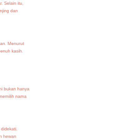
. Selain itu,
njing dan
an. Menurut
penuh kasih.
ni bukan hanya
m memilih nama
didekati.
an hewan