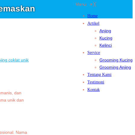
Menu
≡
╳
gemaskan
Home
Artikel
Anjing
Kucing
Kelinci
Service
ing coklat unik
Grooming Kucing
Grooming Anjing
Tentang Kami
Testimoni
Kontak
manis, dan
ama unik dan
mosional. Nama