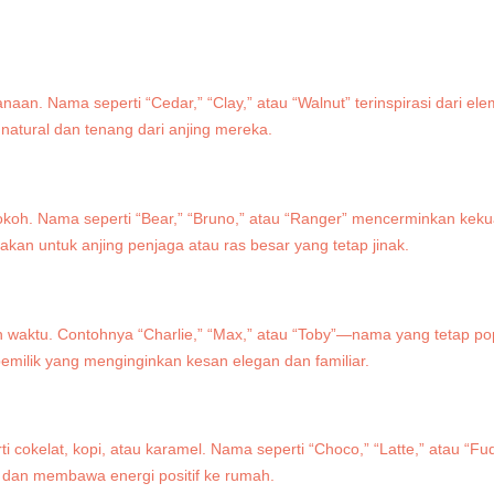
aan. Nama seperti “Cedar,” “Clay,” atau “Walnut” terinspirasi dari el
 natural dan tenang dari anjing mereka.
okoh. Nama seperti “Bear,” “Bruno,” atau “Ranger” mencerminkan kek
nakan untuk anjing penjaga atau ras besar yang tetap jinak.
h waktu. Contohnya “Charlie,” “Max,” atau “Toby”—nama yang tetap pop
 pemilik yang menginginkan kesan elegan dan familiar.
i cokelat, kopi, atau karamel. Nama seperti “Choco,” “Latte,” atau “F
n, dan membawa energi positif ke rumah.