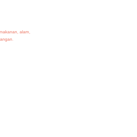
 makanan, alam,
ayangan.