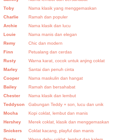
Toby
Nama klasik yang menggemaskan
Charlie
Ramah dan populer
Archie
Nama klasik dan lucu
Louie
Nama manis dan elegan
Remy
Chic dan modern
Finn
Petualang dan cerdas
Rusty
Warna karat, cocok untuk anjing coklat
Marley
Santai dan penuh cinta
Cooper
Nama maskulin dan hangat
Bailey
Ramah dan bersahabat
Chester
Nama klasik dan lembut
Teddyson
Gabungan Teddy + son, lucu dan unik
Mocha
Kopi coklat, lembut dan manis
Hershey
Merek coklat, klasik dan menggemaskan
Snickers
Coklat kacang, playful dan manis
Dusty
Warna debu coklat, lembut dan kalem