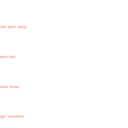
emen alam yang
uatan dan
uler lintas
udge” memberi