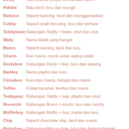
Pebble
Batu kecil, lucu dan mungil
Buttons
Seperti kancing, kecil dan menggemaskan
Cubby
Seperti anak beruang, lucu dan berbulu
Teddybean
Gabungan Teddy + bean, imut dan unik
Wally
Nama klasik yang hangat
Beans
Seperti kacang, kecil dan lucu
Churro
Kue manis, cocok untuk anjing coklat
Dustyboo
Gabungan Dusty + boo, lucu dan sayang
Barkley
Nama playful dan lucu
Cinnabon
Kue kayu manis, hangat dan manis
Toffee
Coklat karamel, lembut dan manis
Teddypop
Gabungan Teddy + pop, playful dan imut
Brunochi
Gabungan Bruno + mochi, lucu dan catchy
Muffinboy
Gabungan Muffin + boy, manis dan lucu
Chip
Seperti chocolate chip, kecil dan manis
Rolochan
Gabungan Rolo + chan, lucu dan Jepang banget