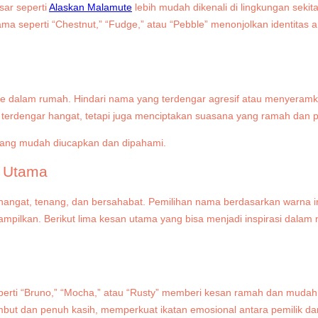
sar seperti
Alaskan Malamute
lebih mudah dikenali di lingkungan sekitar
a seperti “Chestnut,” “Fudge,” atau “Pebble” menonjolkan identitas a
dalam rumah. Hindari nama yang terdengar agresif atau menyeramk
a terdengar hangat, tetapi juga menciptakan suasana yang ramah dan 
n Utama
gat, tenang, dan bersahabat. Pemilihan nama berdasarkan warna i
itampilkan. Berikut lima kesan utama yang bisa menjadi inspirasi dala
rti “Bruno,” “Mocha,” atau “Rusty” memberi kesan ramah dan mudah 
embut dan penuh kasih, memperkuat ikatan emosional antara pemilik d