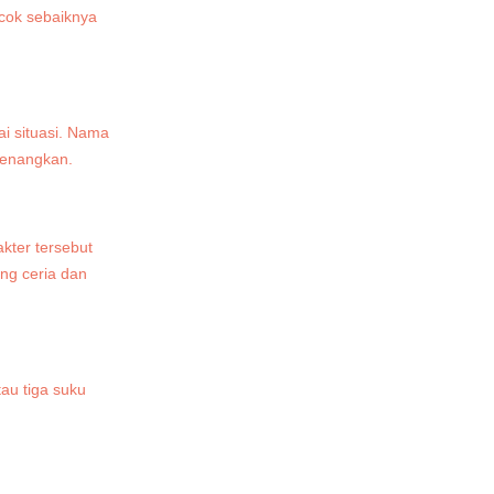
cok sebaiknya
ai situasi. Nama
nyenangkan.
kter tersebut
ng ceria dan
au tiga suku